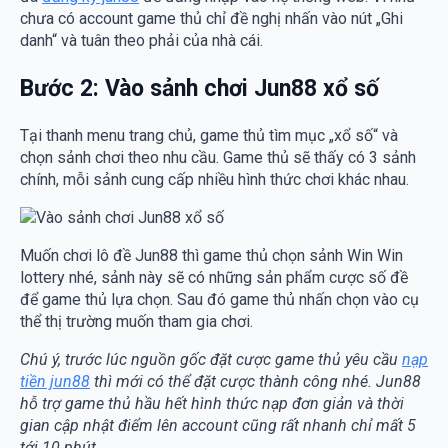
chưa có account game thủ chỉ đề nghị nhấn vào nút „Ghi
danh“ và tuân theo phải của nhà cái.
Bước 2: Vào sảnh chơi Jun88 xổ số
Tại thanh menu trang chủ, game thủ tìm mục „xổ số“ và
chọn sảnh chơi theo nhu cầu. Game thủ sẽ thấy có 3 sảnh
chính, mỗi sảnh cung cấp nhiều hình thức chơi khác nhau.
Muốn chơi lô đề Jun88 thì game thủ chọn sảnh Win Win
lottery nhé, sảnh này sẽ có những sản phẩm cược số đề
để game thủ lựa chọn. Sau đó game thủ nhấn chọn vào cụ
thể thị trường muốn tham gia chơi.
Chú ý, trước lúc nguồn gốc đặt cược game thủ yêu cầu
nạp
tiền jun88
thì mới có thể đặt cược thành công nhé. Jun88
hỗ trợ game thủ hầu hết hình thức nạp đơn giản và thời
gian cập nhật điểm lên account cũng rất nhanh chỉ mất 5
tới 10 phút.