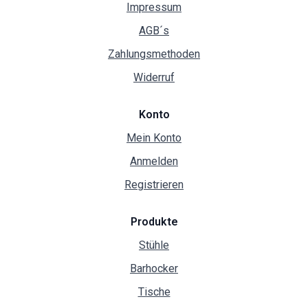
Impressum
AGB´s
Zahlungsmethoden
Widerruf
Konto
Mein Konto
Anmelden
Registrieren
Produkte
Stühle
Barhocker
Tische