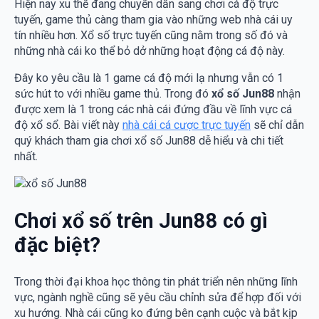
Hiện nay xu thế đang chuyển dần sang chơi cá độ trực
tuyến, game thủ càng tham gia vào những web nhà cái uy
tín nhiều hơn. Xổ số trực tuyến cũng nằm trong số đó và
những nhà cái ko thể bỏ dở những hoạt động cá độ này.
Đây ko yêu cầu là 1 game cá độ mới lạ nhưng vẫn có 1
sức hút to với nhiều game thủ. Trong đó
xổ số Jun88
nhận
được xem là 1 trong các nhà cái đứng đầu về lĩnh vực cá
độ xổ sổ. Bài viết này
nhà cái cá cược trực tuyến
sẽ chỉ dẫn
quý khách tham gia chơi xổ số Jun88 dễ hiểu và chi tiết
nhất.
Chơi xổ số trên Jun88 có gì
đặc biệt?
Trong thời đại khoa học thông tin phát triển nên những lĩnh
vực, ngành nghề cũng sẽ yêu cầu chỉnh sửa để hợp đối với
xu hướng. Nhà cái cũng ko đứng bên cạnh cuộc và bắt kịp