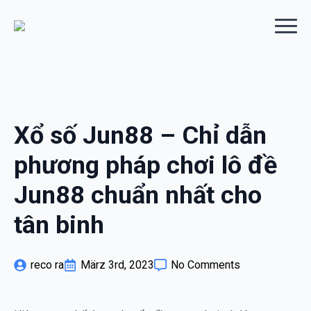
Xổ số Jun88 – Chỉ dẫn
phương pháp chơi lô đề
Jun88 chuẩn nhất cho
tân binh
reco ra
März 3rd, 2023
No Comments