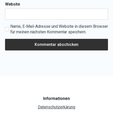
Website
Name, E-Mail-Adresse und Website in diesem Browser
für meinen nächsten Kommentar speichern.
Informationen
Datenschutzerkärung