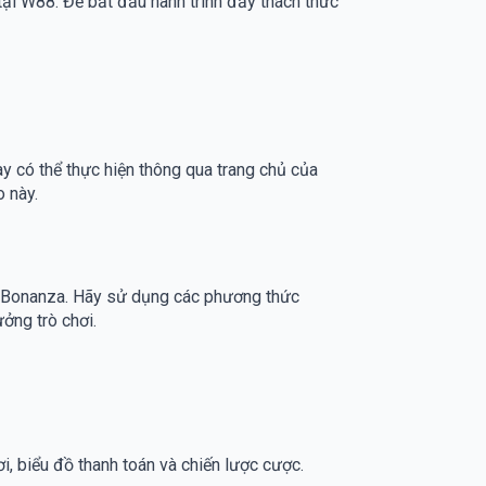
tại W88. Để bắt đầu hành trình đầy thách thức
ày có thể thực hiện thông qua trang chủ của
 này.
ư Bonanza. Hãy sử dụng các phương thức
ởng trò chơi.
ơi, biểu đồ thanh toán và chiến lược cược.