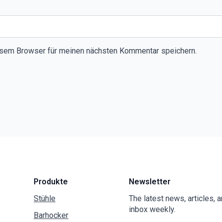
esem Browser für meinen nächsten Kommentar speichern.
Produkte
Newsletter
Stühle
The latest news, articles, 
inbox weekly.
Barhocker