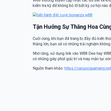
W88 thường xuyên cập nhật các ưu đãi và khu
kiểm tra kỹ để không bỏ lỡ bất kỳ cơ hội nào 
Tận Hưởng Sự Thăng Hoa Cùn
Cuối cùng, khi bạn đã trang bị đầy đủ kiến t
thắng lớn, bạn sẽ có những trải nghiệm không
Nhớ rằng, sử dụng link vào W88 Dee hay W88li
có những giây phút giải trí và may mắn tại sòn
Nguồn tham khảo:
https://cacuocquamang.ne