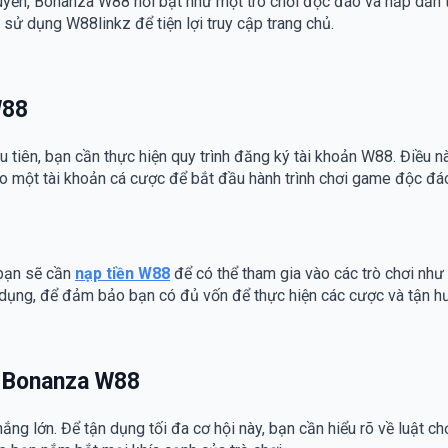
 tuyến, Bonanza W88 nổi bật như một trò chơi độc đáo và hấp dẫn 
sử dụng W88linkz để tiện lợi truy cập trang chủ.
W88
ầu tiên, bạn cần thực hiện quy trình đăng ký tài khoản W88. Điều n
ạo một tài khoản cá cược để bắt đầu hành trình chơi game độc đáo
8
 bạn sẽ cần
nạp tiền W88
để có thể tham gia vào các trò chơi nh
tín dụng, để đảm bảo bạn có đủ vốn để thực hiện các cược và tận hư
i Bonanza W88
hắng lớn. Để tận dụng tối đa cơ hội này, bạn cần hiểu rõ về luật ch