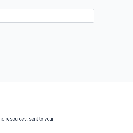
and resources, sent to your