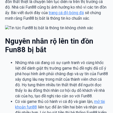
đồn thất thiệt là chuyện liên tục diễn ra trên thị trường cá
độ. Nhà cái Fun88 cũng bị ảnh hưởng ko nhỏ vì các tin đồn
ấy. Bài viết dưới đây của
trang cá độ bóng đá
sẽ chứng
minh rằng Fun88 bị bắt là thông tin ko chuẩn xác.
Nguyên nhân rộ lên tin đồn
Fun88 bị bắt
Những nhà cái đang có sự cạnh tranh vô cùng khốc
liệt để dành giật thị trường game thủ đề nghị đã cố ý
phá hoại hình ảnh phải chăng đẹp và uy tín của Fun88
xây dựng lâu nay trong mắt của thành viên chơi cá
độ. Họ tung thêm nhiều tin thất thiệt để người đọc
thấy lo âu đồng thời nhân cơ hội dụ dỗ khách về nhà
cái của họ, tạo đề nghị rào cản so với Fun88.
Có vài game thủ có hành vi cá độ và gian lận,
mở tài
khoản fun88
liên tục để ăn tiền hai bên và nhận ưu
đãi nhiều hơn. Lúc họ rút tiền thì hệ thống Fun88 kiểm