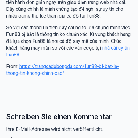
tiến hành đơn giản ngay trên giao diện trang web nhà cái.
Đây cũng chính là minh chứng tạo đề nghị sự uy tín cho
nhiều game thủ lúc tham gia cá độ tại Fun88.
So với các thông tin trên đây chúng tôi đã chứng minh việc
Fun88 bị bắt
là thông tin ko chuẩn xác. Kì vọng khách hàng
đã lựa chọn Fun88 là nơi cá độ say mê của mình. Chúc
khách hàng may mắn so với các ván cược tại
nhà cái uy tín
Fun88
.
From:
https://trangcadobongda.com/fun88-bi-bat-la-
thong-tin-khong-chinh-xac/
Schreiben Sie einen Kommentar
Ihre E-Mail-Adresse wird nicht veröffentlicht.