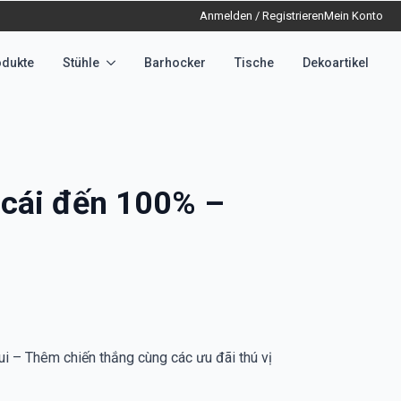
Anmelden / Registrieren
Mein Konto
odukte
Stühle
Barhocker
Tische
Dekoartikel
 cái đến 100% –
i – Thêm chiến thắng cùng các ưu đãi thú vị