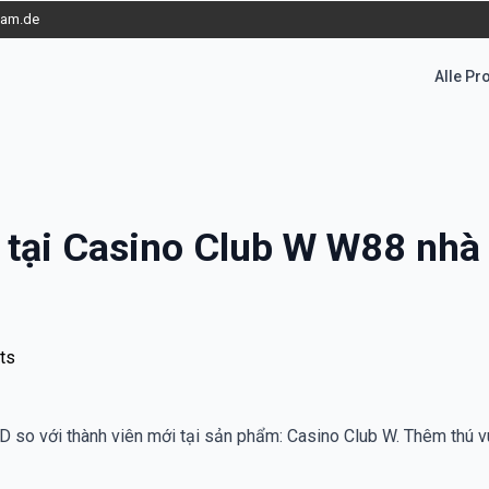
am.de
Alle Pr
tại Casino Club W W88 nhà
ts
 so với thành viên mới tại sản phẩm: Casino Club W. Thêm thú vu