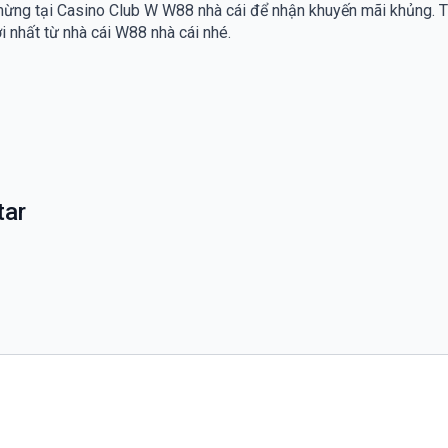
ừng tại Casino Club W W88 nhà cái để nhận khuyến mãi khủng. T
 nhất từ nhà cái W88 nhà cái nhé.
tar