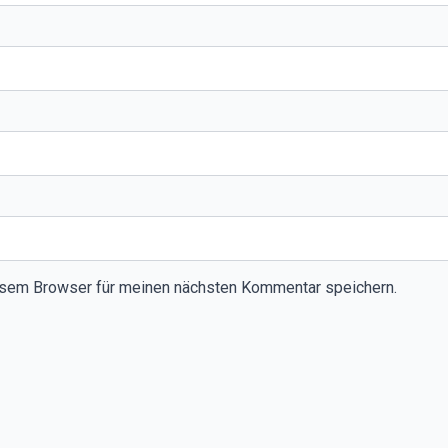
esem Browser für meinen nächsten Kommentar speichern.