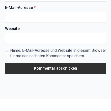
E-Mail-Adresse
*
Website
Name, E-Mail-Adresse und Website in diesem Browser
für meinen nächsten Kommentar speichern.