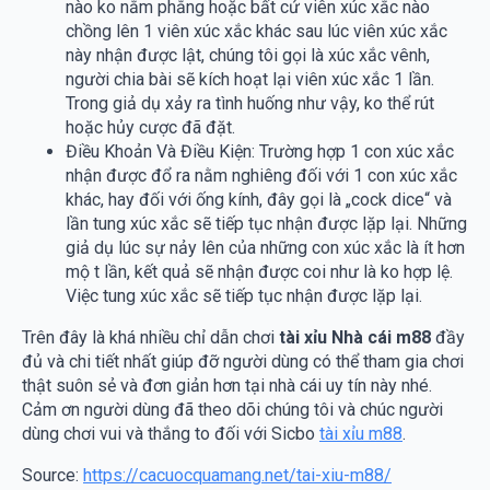
nào ko nằm phẳng hoặc bất cứ viên xúc xắc nào
chồng lên 1 viên xúc xắc khác sau lúc viên xúc xắc
này nhận được lật, chúng tôi gọi là xúc xắc vênh,
người chia bài sẽ kích hoạt lại viên xúc xắc 1 lần.
Trong giả dụ xảy ra tình huống như vậy, ko thể rút
hoặc hủy cược đã đặt.
Điều Khoản Và Điều Kiện: Trường hợp 1 con xúc xắc
nhận được đổ ra nằm nghiêng đối với 1 con xúc xắc
khác, hay đối với ống kính, đây gọi là „cock dice“ và
lần tung xúc xắc sẽ tiếp tục nhận được lặp lại. Những
giả dụ lúc sự nảy lên của những con xúc xắc là ít hơn
mộ t lần, kết quả sẽ nhận được coi như là ko hợp lệ.
Việc tung xúc xắc sẽ tiếp tục nhận được lặp lại.
Trên đây là khá nhiều chỉ dẫn chơi
tài xỉu Nhà cái m88
đầy
đủ và chi tiết nhất giúp đỡ người dùng có thể tham gia chơi
thật suôn sẻ và đơn giản hơn tại nhà cái uy tín này nhé.
Cảm ơn người dùng đã theo dõi chúng tôi và chúc người
dùng chơi vui và thắng to đối với Sicbo
tài xỉu m88
.
Source:
https://cacuocquamang.net/tai-xiu-m88/