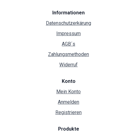
Informationen
Datenschutzerkärung
Impressum
AGB´s
Zahlungsmethoden
Widerruf
Konto
Mein Konto
Anmelden
Registrieren
Produkte