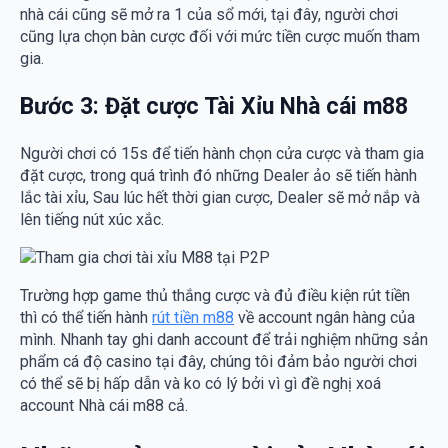
nhà cái cũng sẽ mở ra 1 của sổ mới, tại đây, người chơi
cũng lựa chọn bàn cược đối với mức tiền cược muốn tham
gia.
Bước 3: Đặt cược Tài Xỉu Nhà cái m88
Người chơi có 15s để tiến hành chọn cửa cược và tham gia
đặt cược, trong quá trình đó những Dealer ảo sẽ tiến hành
lắc tài xỉu, Sau lúc hết thời gian cược, Dealer sẽ mở nắp và
lên tiếng nút xúc xắc.
Trường hợp game thủ thắng cược và đủ điều kiện rút tiền
thì có thể tiến hành
rút tiền m88
về account ngân hàng của
mình. Nhanh tay ghi danh account để trải nghiệm những sản
phẩm cá độ casino tại đây, chúng tôi đảm bảo người chơi
có thể sẽ bị hấp dẫn và ko có lý bởi vì gì đề nghị xoá
account Nhà cái m88 cả.