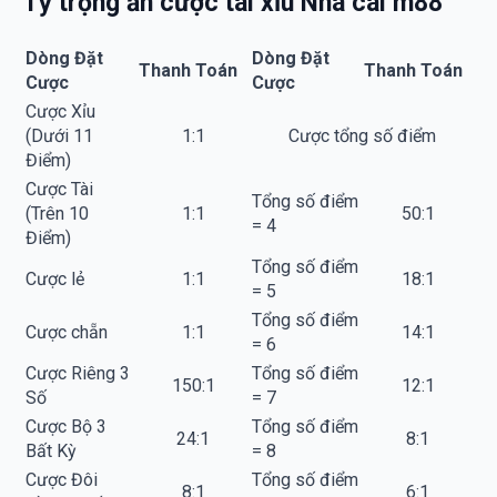
Tỷ trọng ăn cược tài xỉu Nhà cái m88
Dòng Đặt
Dòng Đặt
Thanh Toán
Thanh Toán
Cược
Cược
Cược Xỉu
(Dưới 11
1:1
Cược tổng số điểm
Điểm)
Cược Tài
Tổng số điểm
(Trên 10
1:1
50:1
= 4
Điểm)
Tổng số điểm
Cược lẻ
1:1
18:1
= 5
Tổng số điểm
Cược chẵn
1:1
14:1
= 6
Cược Riêng 3
Tổng số điểm
150:1
12:1
Số
= 7
Cược Bộ 3
Tổng số điểm
24:1
8:1
Bất Kỳ
= 8
Cược Đôi
Tổng số điểm
8:1
6:1