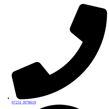
07231 3978619