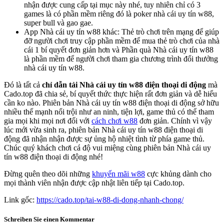
nhận được cung cấp tại mục này nhé, tuy nhiên chỉ có 3
games là có phần mềm riêng đó là poker nhà cái uy tín w88,
super bull và gao gae.
App Nhà cái uy tín w88 khác: Thẻ trò chơi trên mạng để giúp
đỡ người chơi truy cập phần mềm để mua thẻ trò chơi của nhà
cái 1 bí quyết đơn giản hơn và Phần quà Nhà cái uy tín w88
là phần mềm để người chơi tham gia chương trình đổi thưởng
nhà cái uy tín w88.
Đó là tất cả
chỉ dẫn tải Nhà cái uy tín w88 điện thoại di động
mà
Cado.top đã chia sẻ, bí quyết thức thực hiện rất đơn giản và dễ hiểu
cần ko nào. Phiên bản Nhà cái uy tín w88 điện thoại di động sở hữu
nhiều thế mạnh nổi trội như an ninh, tiện lợi, game thủ có thể tham
gia mọi khi mọi nơi đối với
cách chơi w88
đơn giản. Chính vì vậy
lúc mới vừa sinh ra, phiên bản Nhà cái uy tín w88 điện thoại di
động đã nhận nhận được sự ủng hộ nhiệt tình từ phía game thủ.
Chúc quý khách chơi cá độ vui miệng cùng phiên bản Nhà cái uy
tín w88 điện thoại di động nhé!
Đừng quên theo dõi những
khuyến mãi w88
cực khủng dành cho
mọi thành viên nhận được cập nhật liên tiếp tại Cado.top.
Link gốc:
https://cado.top/tai-w88-di-dong-nhanh-chong/
Schreiben Sie einen Kommentar