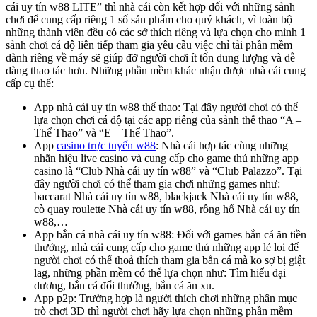
cái uy tín w88 LITE” thì nhà cái còn kết hợp đối với những sảnh
chơi để cung cấp riêng 1 số sản phẩm cho quý khách, vì toàn bộ
những thành viên đều có các sở thích riêng và lựa chọn cho mình 1
sảnh chơi cá độ liên tiếp tham gia yêu cầu việc chỉ tải phần mềm
dành riêng về máy sẽ giúp đỡ người chơi ít tốn dung lượng và dễ
dàng thao tác hơn. Những phần mềm khác nhận được nhà cái cung
cấp cụ thể:
App nhà cái uy tín w88 thể thao: Tại đây người chơi có thể
lựa chọn chơi cá độ tại các app riêng của sảnh thể thao “A –
Thể Thao” và “E – Thể Thao”.
App
casino trực tuyến w88
: Nhà cái hợp tác cùng những
nhãn hiệu live casino và cung cấp cho game thủ những app
casino là “Club Nhà cái uy tín w88” và “Club Palazzo”. Tại
đây người chơi có thể tham gia chơi những games như:
baccarat Nhà cái uy tín w88, blackjack Nhà cái uy tín w88,
cò quay roulette Nhà cái uy tín w88, rồng hổ Nhà cái uy tín
w88,…
App bắn cá nhà cái uy tín w88: Đối với games bắn cá ăn tiền
thưởng, nhà cái cung cấp cho game thủ những app lẻ loi để
người chơi có thể thoả thích tham gia bắn cá mà ko sợ bị giật
lag, những phần mềm có thể lựa chọn như: Tìm hiểu đại
dương, bắn cá đổi thưởng, bắn cá ăn xu.
App p2p: Trường hợp là người thích chơi những phân mục
trò chơi 3D thì người chơi hãy lựa chọn những phần mềm