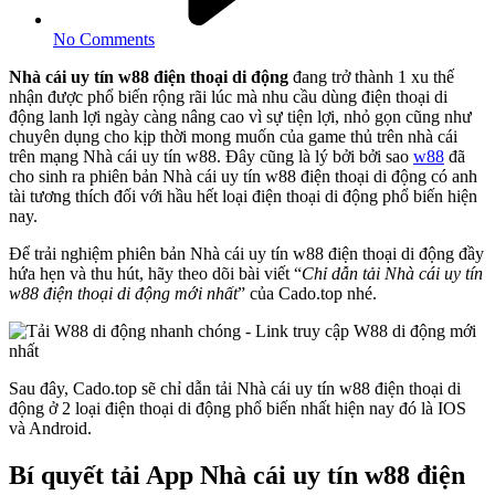
No Comments
Nhà cái uy tín w88 điện thoại di động
đang trở thành 1 xu thế
nhận được phổ biến rộng rãi lúc mà nhu cầu dùng điện thoại di
động lanh lợi ngày càng nâng cao vì sự tiện lợi, nhỏ gọn cũng như
chuyên dụng cho kịp thời mong muốn của game thủ trên nhà cái
trên mạng Nhà cái uy tín w88. Đây cũng là lý bởi bởi sao
w88
đã
cho sinh ra phiên bản Nhà cái uy tín w88 điện thoại di động có anh
tài tương thích đối với hầu hết loại điện thoại di động phổ biến hiện
nay.
Để trải nghiệm phiên bản Nhà cái uy tín w88 điện thoại di động đầy
hứa hẹn và thu hút, hãy theo dõi bài viết “
Chỉ dẫn tải Nhà cái uy tín
w88 điện thoại di động mới nhất
” của Cado.top nhé.
Sau đây, Cado.top sẽ chỉ dẫn tải Nhà cái uy tín w88 điện thoại di
động ở 2 loại điện thoại di động phổ biến nhất hiện nay đó là IOS
và Android.
Bí quyết tải App Nhà cái uy tín w88 điện