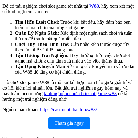
Để có trải nghiệm chơi slot game tốt nhất tại
W88
, hãy xem xét một
số kinh nghiệm sau đây:
Tìm Hiểu Luật Chơi:
Trước khi bắt đầu, hãy đảm bảo bạn
hiểu rõ luật chơi của từng slot game.
Quản Lý Ngân Sách:
Xác định một ngân sách chơi và tuân
thủ nó để tránh mất quá nhiều tiền.
Chơi Tùy Theo Tình Thế:
Cân nhắc kích thước cược tùy
theo tình thế và tỉ lệ thắng thua.
Tận Hưởng Trải Nghiệm:
Hãy thưởng thức việc chơi slot
game mà không chú tâm quá nhiều vào việc thắng thua.
Tận Dụng Khuyến Mãi:
Sử dụng các khuyến mãi và ưu đãi
của W88 để tăng cơ hội chiến thắng.
Trò chơi slot game W88 là một sự kết hợp hoàn hảo giữa giải trí và
cơ hội kiếm lợi nhuận lớn. Bắt đầu trải nghiệm ngay hôm nay và
hãy tuân theo những
kinh nghiệm chơi chơi slot game w88
để tận
hưởng một trải nghiệm đáng nhớ.
Nguồn tham khảo:
https://casinototnhat.top/w88/
Tham gia ngay