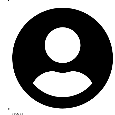
reco ra