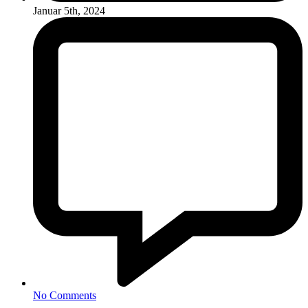
Januar 5th, 2024
No Comments