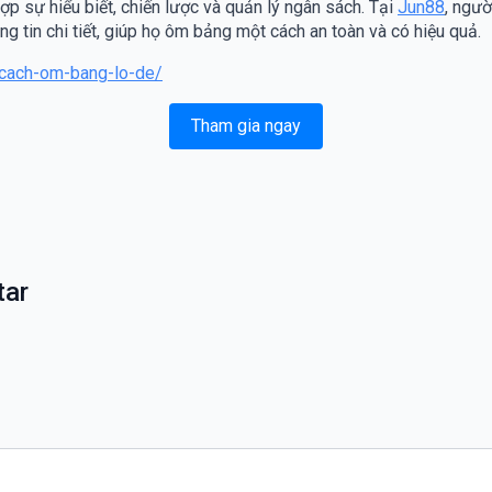
ợp sự hiểu biết, chiến lược và quản lý ngân sách. Tại
Jun88
, ngườ
g tin chi tiết, giúp họ ôm bảng một cách an toàn và có hiệu quả.
p/cach-om-bang-lo-de/
Tham gia ngay
tar