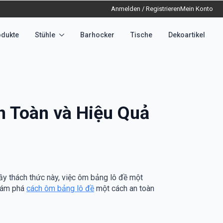
Anmelden / Registrieren
Mein Konto
odukte
Stühle
Barhocker
Tische
Dekoartikel
 Toàn và Hiệu Quả
 đầy thách thức này, việc ôm bảng lô đề một
khám phá
cách ôm bảng lô đề
một cách an toàn