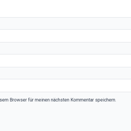
esem Browser für meinen nächsten Kommentar speichern.