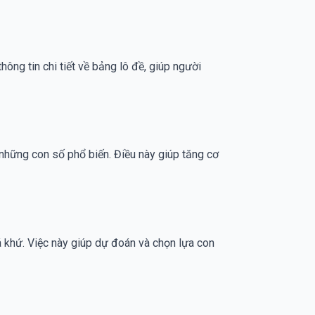
ông tin chi tiết về bảng lô đề, giúp người
 những con số phổ biến. Điều này giúp tăng cơ
 khứ. Việc này giúp dự đoán và chọn lựa con