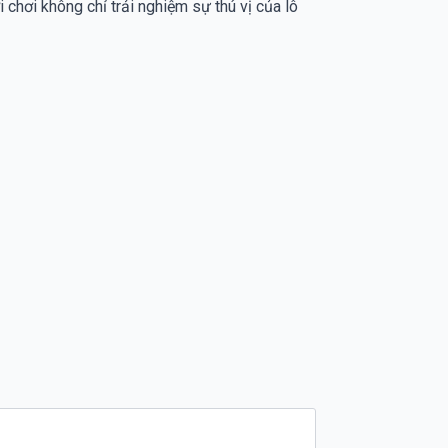
i chơi không chỉ trải nghiệm sự thú vị của lô