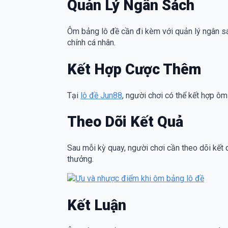
Quản Lý Ngân Sách
Ôm bảng lô đề cần đi kèm với quản lý ngân sá
chính cá nhân.
Kết Hợp Cược Thêm
Tại
lô đề Jun88
, người chơi có thể kết hợp ôm
Theo Dõi Kết Quả
Sau mỗi kỳ quay, người chơi cần theo dõi kết q
thưởng.
Kết Luận