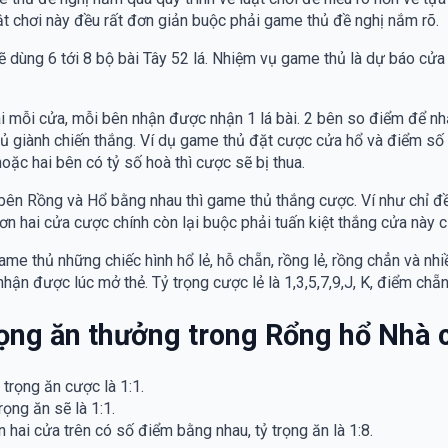
t chơi này đều rất đơn giản buộc phải game thủ đề nghị nắm rõ.
ẽ dùng 6 tới 8 bộ bài Tây 52 lá. Nhiệm vụ game thủ là dự báo cửa 
i mỗi cửa, mỗi bên nhận được nhận 1 lá bài. 2 bên so điểm để n
ủ giành chiến thắng. Ví dụ game thủ đặt cược cửa hổ và điểm số 
ặc hai bên có tỷ số hoà thì cược sẽ bị thua.
bên Rồng và Hổ bằng nhau thì game thủ thắng cược. Ví như chỉ đ
n hai cửa cược chính còn lại buộc phải tuấn kiệt thắng cửa này 
ame thủ những chiếc hình hổ lẻ, hỗ chẵn, rồng lẻ, rồng chẳn và n
n được lúc mở thẻ. Tỷ trọng cược lẻ là 1,3,5,7,9,J, K, điểm chẵn 
rọng ăn thưởng trong Rổng hổ Nhà 
trọng ăn cược là 1:1.
ọng ăn sẽ là 1:1.
 hai cửa trên có số điểm bằng nhau, tỷ trọng ăn là 1:8.