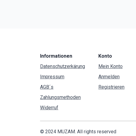
Informationen
Konto
Datenschutzerkärung
Mein Konto
Impressum
Anmelden
AGB´s
Registrieren
Zahlungsmethoden
Widerruf
© 2024 MUZAM. All rights reserved