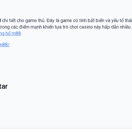
8
chi tiết cho game thủ. Đây là game có tính bất biến và yếu tố 
1 trong các điểm mạnh khiến tựa trò chơi casino này hấp dẫn nhi
ng hổ m88
.
-m88/
tar