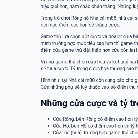
hiệu quả hơn, nắm chắc phần thắng. Những luậ
Trong trò chơi Rồng hổ Nhà cái m88, nhà cái s
bên nào điểm cao hơn sẽ thắng cược.
Game thủ lựa chọn đặt cược và dealer chia bà
mình trường hợp mục tiêu cao hơn thì game th
điểm cửa game thủ đặt thấp hơn cửa còn lại ho
Ví như game thủ chọn cửa hoà và két quả hai 
sẽ thua cược. Tỷ trọng cược hoà thường cao hơ
Hình như. tại Nhà cái m88 còn cung cấp cho g
Cửa những phụ sẽ tuỳ thuộc vào số điểm thu nhậ
Những cửa cược và tỷ t
Cửa Rồng: bên Rồng có điểm cao hơn tỷ 
Cửa Hổ: bên Hổ có điểm cao hơn thì tỷ tr
Cửa Tie (hoà): trường hợp game thủ chọn