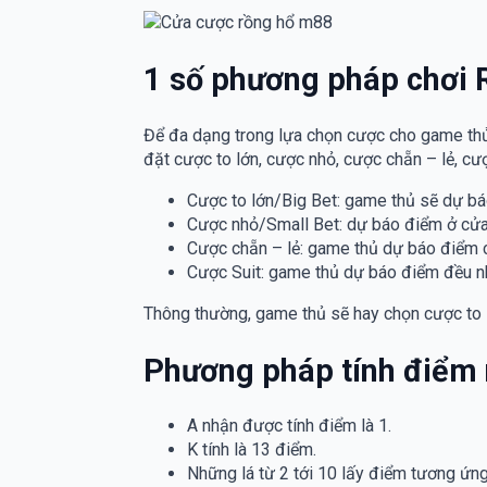
1 số phương pháp chơi 
Để đa dạng trong lựa chọn cược cho game thủ 
đặt cược to lớn, cược nhỏ, cược chẵn – lẻ, cượ
Cược to lớn/Big Bet: game thủ sẽ dự báo
Cược nhỏ/Small Bet: dự báo điểm ở cửa
Cược chẵn – lẻ: game thủ dự báo điểm 
Cược Suit: game thủ dự báo điểm đều nha
Thông thường, game thủ sẽ hay chọn cược to l
Phương pháp tính điểm n
A nhận được tính điểm là 1.
K tính là 13 điểm.
Những lá từ 2 tới 10 lấy điểm tương ứng 