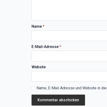
Name
*
E-Mail-Adresse
*
Website
Name, E-Mail-Adresse und Website in di