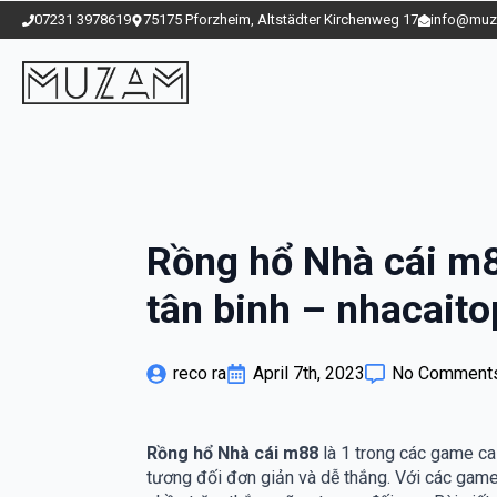
07231 3978619
75175 Pforzheim, Altstädter Kirchenweg 17
info@muz
Rồng hổ Nhà cái m8
tân binh – nhacait
reco ra
April 7th, 2023
No Comment
Rồng hổ Nhà cái m88
là 1 trong các game ca
tương đối đơn giản và dễ thắng. Với các game