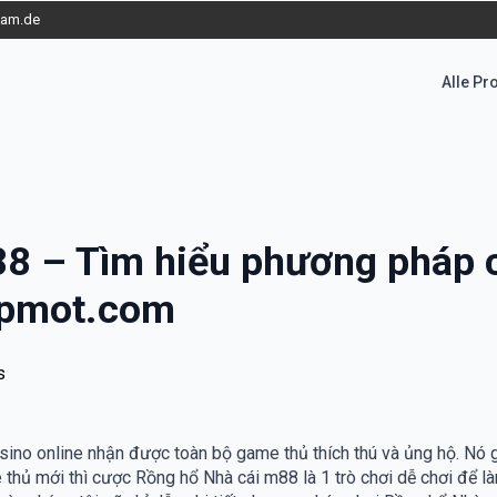
am.de
Alle Pr
8 – Tìm hiểu phương pháp 
opmot.com
s
sino online nhận được toàn bộ game thủ thích thú và ủng hộ. Nó g
 thủ mới thì cược Rồng hổ Nhà cái m88 là 1 trò chơi dễ chơi để 