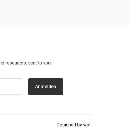
and resources, sent to your
Anmelden
Designed by wpf