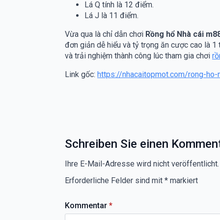
Lá Q tính là 12 điểm.
Lá J là 11 điểm.
Vừa qua là chỉ dẫn chơi
Rồng hổ Nhà cái m8
đơn giản dễ hiểu và tỷ trọng ăn cược cao là 
và trải nghiệm thành công lúc tham gia chơi
rồ
Link gốc:
https://nhacaitopmot.com/rong-ho
Schreiben Sie einen Kommen
Ihre E-Mail-Adresse wird nicht veröffentlicht.
Erforderliche Felder sind mit
*
markiert
Kommentar
*