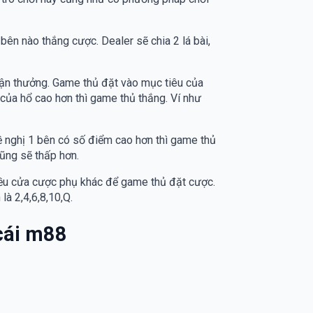
bên nào thắng cược. Dealer sẽ chia 2 lá bài,
hận thưởng. Game thủ đặt vào mục tiêu của
của hổ cao hơn thì game thủ thắng. Ví như
ề nghị 1 bên có số điểm cao hơn thì game thủ
cũng sẽ thấp hơn.
hiều cửa cược phụ khác để game thủ đặt cược.
là 2,4,6,8,10,Q.
cái m88