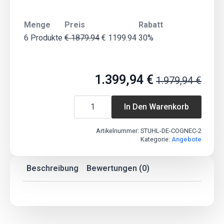
Menge
Preis
Rabatt
6 Produkte
€ 1879.94
€ 1199.94
30%
1.399,94
€
1.979,94
€
Ursprünglicher
Aktueller
AKTION
Preis
Preis
!
In Den Warenkorb
war:
ist:
6
X
1.979,94 €
1.399,94 €.
Freischwinger
Artikelnummer:
STUHL-DE-COGNEC-2
Cadi
Kategorie:
Angebote
Stuhl
|
Zahlung
Beschreibung
Bewertungen (0)
erst
bei
Lieferung
Menge