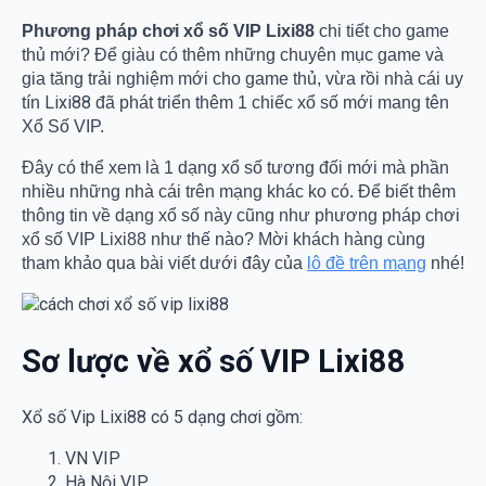
Phương pháp chơi xổ số VIP Lixi88
chi tiết cho game
thủ mới? Để giàu có thêm những chuyên mục game và
gia tăng trải nghiệm mới cho game thủ, vừa rồi nhà cái uy
Lixi88
tín
đã phát triển thêm 1 chiếc xổ số mới mang tên
Xổ Số VIP.
Đây có thể xem là 1 dạng xổ số tương đối mới mà phần
nhiều những nhà cái trên mạng khác ko có. Để biết thêm
thông tin về dạng xổ số này cũng như phương pháp chơi
xổ số VIP Lixi88 như thế nào? Mời khách hàng cùng
tham khảo qua bài viết dưới đây của
lô đề trên mạng
nhé!
Sơ lược về xổ số VIP Lixi88
Xổ số Vip Lixi88 có 5 dạng chơi gồm:
VN VIP
Hà Nội VIP