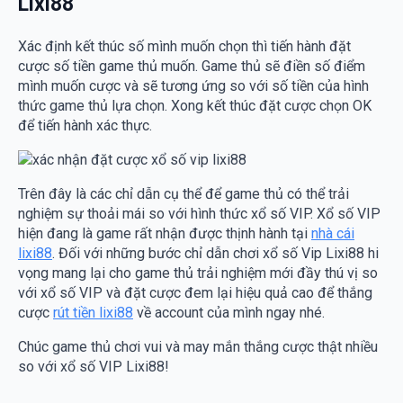
Lixi88
Xác định kết thúc số mình muốn chọn thì tiến hành đặt
cược số tiền game thủ muốn. Game thủ sẽ điền số điểm
mình muốn cược và sẽ tương ứng so với số tiền của hình
thức game thủ lựa chọn. Xong kết thúc đặt cược chọn OK
để tiến hành xác thực.
Trên đây là các chỉ dẫn cụ thể để game thủ có thể trải
nghiệm sự thoải mái so với hình thức xổ số VIP. Xổ số VIP
hiện đang là game rất nhận được thịnh hành tại
nhà cái
lixi88
. Đối với những bước chỉ dẫn chơi xổ số Vip Lixi88 hi
vọng mang lại cho game thủ trải nghiệm mới đầy thú vị so
với xổ số VIP và đặt cược đem lại hiệu quả cao để thắng
cược
rút tiền lixi88
về account của mình ngay nhé.
Chúc game thủ chơi vui và may mắn thắng cược thật nhiều
so với xổ số VIP Lixi88!