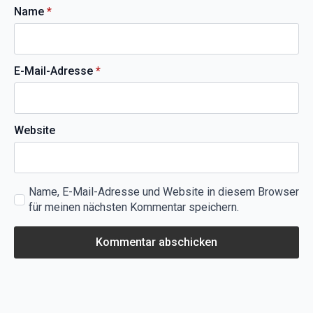
Name
*
E-Mail-Adresse
*
Website
Name, E-Mail-Adresse und Website in diesem Browser
für meinen nächsten Kommentar speichern.