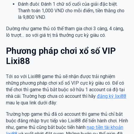
Đánh đuôi: Đánh 1 chữ số cuối của giải đặc biệt.
Thanh toán 1,000 VND cho mỗi điểm, tiền thắng cho
là 9,800 VND.
Dường như game thủ có thể tham gia chơi 3 càng, 4 càng,
lô trượt… so với giá trị trả thưởng cực kỳ giàu có.
Phương pháp chơi xổ số VIP
Lixi88
Tới so với Lixi88 game thủ sẽ nhận được trải nghiệm
những phương pháp chơi xổ số VIP cực kỳ giàu có. Để có
thể chơi thì game thủ bắt buộc sở hữu 1 account cá độ tại
nhà cái. Trường hợp chưa có account thì hãy
đăng ký lixi88
mau lẹ qua link dưới đây:
Trường hợp game thủ đã có account thì game thủ chỉ bắt
buộc đăng nhập trực tiếp vào Lixi88 để tiến hành chơi. Hình
như, game thủ cũng bắt buộc tiến hành
nạp tiền tài khoản
lixi88
và xuất phát đặt cược. Những bước cụ thể giúp đỡ