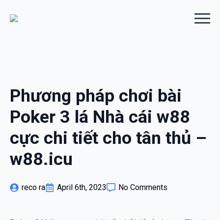
Phương pháp chơi bài
Poker 3 lá Nhà cái w88
cực chi tiết cho tân thủ –
w88.icu
reco ra
April 6th, 2023
No Comments