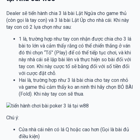
Dealer sẽ tiến hành chia 3 lá bài Lật Ngửa cho game thủ
(còn gọi là tay con) và 3 lá bài Lật Úp cho nhà cái. Khi này
tay con có 2 lựa chọn như sau:
1 là, trường hợp như tay con nhận được chia cho 3 lá
bài to lớn và cảm thấy rằng có thể chiến thắng ở ván
đó thì chọn “Tố” (Play) để có thể tiếp tục chơi, và khi
này nhà cái sẽ lập bài lên và thực hiện so bài đối với
tay con. Khi này cược tố sẽ bằng đối với số tiền đối
với cược đặt chỗ.
Hai là, trường hợp như 3 lá bài chia cho tay con nhỏ
và game thủ cảm thấy ko an ninh thì hãy chọn BỎ BÀI
(Fold). Khi này tay con sẽ thua.
Chú ý:
Cửa nhà cái nên có lá Q hoặc cao hơn (Gọi là bài đủ
điều kiện)