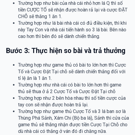
Trường hợp như bài của nhà cái nhỏ hơn lá Q thì số
tiền CƯỢC TỐ sẽ nhận được hoàn rả lại và cược ĐẶT
CHỖ sẽ thắng 1 ăn 1.
Trường hợp như lá bài nhà cái có đủ điều kiện, thì khi
này Tay Con và nhà cái tiến hành so 3 lá bài. Bên nào
cao hơn thì bên đó sẽ dành chiến thắng.
Bước 3: Thực hiện so bài và trả thưởng
Trường hợp như game thủ có bài to lớn hơn thì Cược
Tố và Cược Đặt Tại chỗ sẽ dành chiến thắng đối với
tỉ lệ ăn là 1 ăn 1.
Trường hợp như nhà cái có bài to lớn hơn thì game
thủ sẽ thua ở ả 2 Cược Tố và Cược Đặt Tại chỗ
Trường hợp như 2 bên hòa nhau thì số tiền cược của
tay con sẽ nhận được hoàn trả lại.
Trường hợp như game thủ Cược Tố và 3 lá ban sơ là
Thùng Phá Sảnh, Xám Chi (Bộ ba lá), Sảnh thì cửa của
game thủ sẽ thắng nhận được tiền Cược Tại Chỗ cho
dù nhà cái có thắng ở ván đó đi chăng nữa.