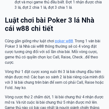
đợt và mọi game thủ đều biết. Đợt 1 nhận được chia
3 lá, đợt 2 chia 1 lá, đợt 3 chia 1 lá.
Luật chơi bài Poker 3 lá Nhà
cái w88 chi tiết
Cũng gần giống như luật chơi
poker w88
. Trong 1 ván bài
Poker 3 lá Nhà cái w88 thông thường sẽ có 4 vòng đặt
cược tương ứng đối với số lần chia bài. Mỗi vòng cược,
game thủ có quyền
chọn lọc
Call, Raise, Check…để theo
cược.
Vòng thứ 1 đặt cược xong xuôi thì 3 lá bài chung đầu tiên
nhận được mở. Các bạn so sánh 2 lá bài riêng của mình đối
với 3 lá bài chung trên bàn để xem có phải Call, Raise hoặc
Fold…hay ko.
Vòng cược thứ 2 chấm dứt, 1 lá bài chung thứ 4 nhận được
mở ra. Và rút cuộc lá bài chung thứ 5 nhận được mở lên.
Game thủ nào có bài cao nhất là người giành chiến thắng.