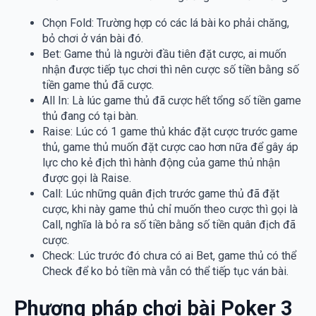
Chọn Fold: Trường hợp có các lá bài ko phải chăng,
bỏ chơi ở ván bài đó.
Bet: Game thủ là người đầu tiên đặt cược, ai muốn
nhận được tiếp tục chơi thì nên cược số tiền bằng số
tiền game thủ đã cược.
All In: Là lúc game thủ đã cược hết tổng số tiền game
thủ đang có tại bàn.
Raise: Lúc có 1 game thủ khác đặt cược trước game
thủ, game thủ muốn đặt cược cao hơn nữa để gây áp
lực cho kẻ địch thì hành động của game thủ nhận
được gọi là Raise.
Call: Lúc những quân địch trước game thủ đã đặt
cược, khi này game thủ chỉ muốn theo cược thì gọi là
Call, nghĩa là bỏ ra số tiền bằng số tiền quân địch đã
cược.
Check: Lúc trước đó chưa có ai Bet, game thủ có thể
Check để ko bỏ tiền mà vẫn có thể tiếp tục ván bài.
Phương pháp chơi bài Poker 3