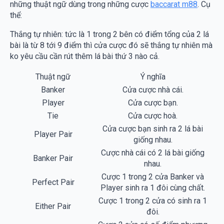
những thuật ngữ dùng trong những cược
baccarat m88
. Cụ
thể:
Thắng tự nhiên: tức là 1 trong 2 bên có điểm tổng của 2 lá
bài là từ 8 tới 9 điểm thì cửa cược đó sẽ thắng tự nhiên mà
ko yêu cầu cần rút thêm lá bài thứ 3 nào cả.
Thuật ngữ
Ý nghĩa
Banker
Cửa cược nhà cái.
Player
Cửa cược bạn.
Tie
Cửa cược hoà.
Cửa cược bạn sinh ra 2 lá bài
Player Pair
giống nhau.
Cược nhà cái có 2 lá bài giống
Banker Pair
nhau.
Cược 1 trong 2 cửa Banker và
Perfect Pair
Player sinh ra 1 đôi cùng chất.
Cược 1 trong 2 cửa có sinh ra 1
Either Pair
đôi.