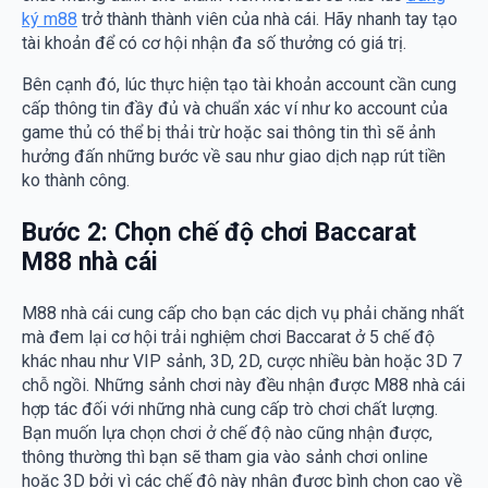
ký m88
trở thành thành viên của nhà cái. Hãy nhanh tay tạo
tài khoản để có cơ hội nhận đa số thưởng có giá trị.
Bên cạnh đó, lúc thực hiện tạo tài khoản account cần cung
cấp thông tin đầy đủ và chuẩn xác ví như ko account của
game thủ có thể bị thải trừ hoặc sai thông tin thì sẽ ảnh
hưởng đấn những bước về sau như giao dịch nạp rút tiền
ko thành công.
Bước 2: Chọn chế độ chơi Baccarat
M88 nhà cái
M88 nhà cái cung cấp cho bạn các dịch vụ phải chăng nhất
mà đem lại cơ hội trải nghiệm chơi Baccarat ở 5 chế độ
khác nhau như VIP sảnh, 3D, 2D, cược nhiều bàn hoặc 3D 7
chỗ ngồi. Những sảnh chơi này đều nhận được M88 nhà cái
hợp tác đối với những nhà cung cấp trò chơi chất lượng.
Bạn muốn lựa chọn chơi ở chế độ nào cũng nhận được,
thông thường thì bạn sẽ tham gia vào sảnh chơi online
hoặc 3D bởi vì các chế độ này nhận được bình chọn cao về