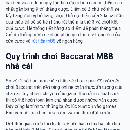
hai bên và áp dụng quy tắc tính điểm bên nào có điểm cao
nhất gần bằng 9 thì thắng cược. Điểm có 2 chữ số thfi sẽ
lấy hàng đơn vị bỏ hàng chục. Giả dụ điểm của 2 lá bài đầu
quá thấp thì sẽ sẽ tiến hàng rút thêm lá thứ 3 và chốt kết
quả cược. Hệ thống tiến hàng so điểm để phân thắng thua.
Giả dụ thắng cược sẽ nhận phần quà theo tỷ trọng ăn của
cửa cược và
rút tiền m88
về ngân hàng.
Quy trình chơi Baccarat M88
nhà cái
So với 1 số bạn mới chắc chắn sẽ chưa quen đối với việc
chơi Baccarat trên nền tảng online chân thực, ấn tượng của
nhà cái. Tuy nhiên, chỉ yêu cầu game thủ nắm rõ luật chơi
thì có thể hoàn toàn làm chủ nhận được những ván cược.
Đây cũng là trình tự những bước lúc xuất xứ vào games.
Bạn vẫn sẽ lựa chọn cửa cược và xác thực đặt cược.
Dứt thời gian cược thì dealer sẽ tiến hành chia bài cho hai