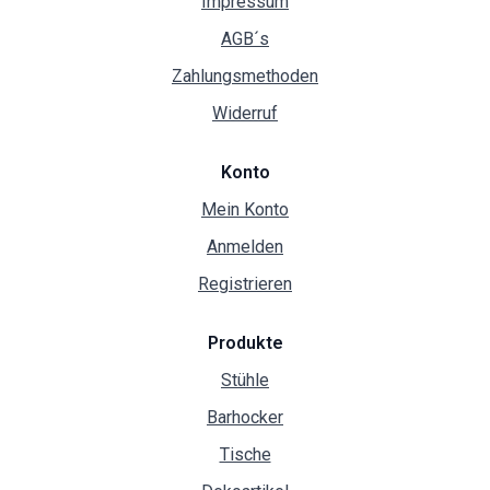
Impressum
AGB´s
Zahlungsmethoden
Widerruf
Konto
Mein Konto
Anmelden
Registrieren
Produkte
Stühle
Barhocker
Tische