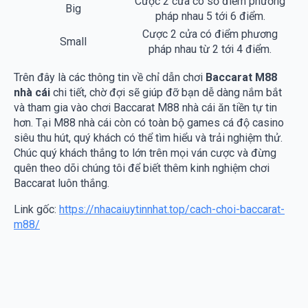
Cược 2 cửa có số điểm phương
Big
pháp nhau 5 tới 6 điểm.
Cược 2 cửa có điểm phương
Small
pháp nhau từ 2 tới 4 điểm.
Trên đây là các thông tin về chỉ dẫn chơi
Baccarat M88
nhà cái
chi tiết, chờ đợi sẽ giúp đỡ bạn dễ dàng nắm bắt
và tham gia vào chơi Baccarat M88 nhà cái ăn tiền tự tin
hơn. Tại M88 nhà cái còn có toàn bộ games cá độ casino
siêu thu hút, quý khách có thể tìm hiểu và trải nghiệm thử.
Chúc quý khách thắng to lớn trên mọi ván cược và đừng
quên theo dõi chúng tôi để biết thêm kinh nghiệm chơi
Baccarat luôn thắng.
Link gốc:
https://nhacaiuytinnhat.top/cach-choi-baccarat-
m88/