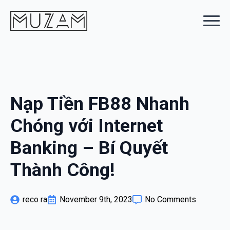
Nạp Tiền FB88 Nhanh
Chóng với Internet
Banking – Bí Quyết
Thành Công!
reco ra
November 9th, 2023
No Comments