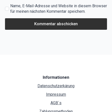
Name, E-Mail-Adresse und Website in diesem Browser
für meinen nächsten Kommentar speichern.
Informationen
Datenschutzerkärung
Impressum
AGB´s
Zahlungsmethoden