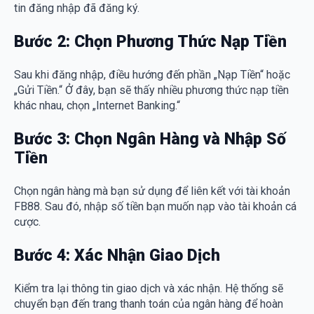
tin đăng nhập đã đăng ký.
Bước 2: Chọn Phương Thức Nạp Tiền
Sau khi đăng nhập, điều hướng đến phần „Nạp Tiền“ hoặc
„Gửi Tiền.“ Ở đây, bạn sẽ thấy nhiều phương thức nạp tiền
khác nhau, chọn „Internet Banking.“
Bước 3: Chọn Ngân Hàng và Nhập Số
Tiền
Chọn ngân hàng mà bạn sử dụng để liên kết với tài khoản
FB88. Sau đó, nhập số tiền bạn muốn nạp vào tài khoản cá
cược.
Bước 4: Xác Nhận Giao Dịch
Kiểm tra lại thông tin giao dịch và xác nhận. Hệ thống sẽ
chuyển bạn đến trang thanh toán của ngân hàng để hoàn