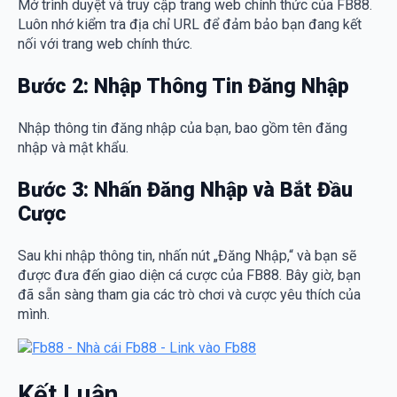
Mở trình duyệt và truy cập trang web chính thức của FB88.
Luôn nhớ kiểm tra địa chỉ URL để đảm bảo bạn đang kết
nối với trang web chính thức.
Bước 2: Nhập Thông Tin Đăng Nhập
Nhập thông tin đăng nhập của bạn, bao gồm tên đăng
nhập và mật khẩu.
Bước 3: Nhấn Đăng Nhập và Bắt Đầu
Cược
Sau khi nhập thông tin, nhấn nút „Đăng Nhập,“ và bạn sẽ
được đưa đến giao diện cá cược của FB88. Bây giờ, bạn
đã sẵn sàng tham gia các trò chơi và cược yêu thích của
mình.
Kết Luận