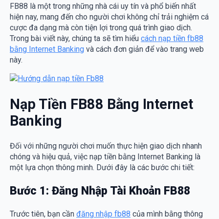
FB88 là một trong những nhà cái uy tín và phổ biến nhất
hiện nay, mang đến cho người chơi không chỉ trải nghiệm cá
cược đa dạng mà còn tiện lợi trong quá trình giao dịch.
Trong bài viết này, chúng ta sẽ tìm hiểu
cách nạp tiền fb88
bằng Internet Banking
và cách đơn giản để vào trang web
này.
Nạp Tiền FB88 Bằng Internet
Banking
Đối với những người chơi muốn thực hiện giao dịch nhanh
chóng và hiệu quả, việc nạp tiền bằng Internet Banking là
một lựa chọn thông minh. Dưới đây là các bước chi tiết:
Bước 1: Đăng Nhập Tài Khoản FB88
Trước tiên, bạn cần
đăng nhập fb88
của mình bằng thông