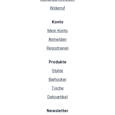
Widerruf
Konto
Mein Konto
Anmelden
Registrieren
Produkte
Stühle
Barhocker
Tische
Dekoartikel
Newsletter