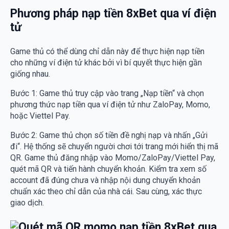
Phương pháp nạp tiền 8xBet qua ví điện
tử
Game thủ có thể dùng chỉ dẫn này để thực hiện nạp tiền
cho những ví điện tử khác bởi vì bí quyết thực hiện gần
giống nhau.
Bước 1: Game thủ truy cập vào trang „Nạp tiền“ và chọn
phương thức nạp tiền qua ví điện tử như ZaloPay, Momo,
hoặc Viettel Pay.
Bước 2: Game thủ chọn số tiền đề nghị nạp và nhấn „Gửi
đi“. Hệ thống sẽ chuyển người chơi tới trang mới hiển thị mã
QR. Game thủ đăng nhập vào Momo/ZaloPay/Viettel Pay,
quét mã QR và tiến hành chuyển khoản. Kiểm tra xem số
account đã đúng chưa và nhập nội dung chuyển khoản
chuẩn xác theo chỉ dẫn của nhà cái. Sau cùng, xác thực
giao dịch.