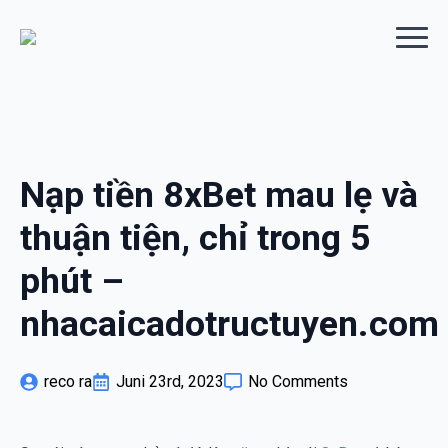
Nạp tiền 8xBet mau lẹ và
thuận tiện, chỉ trong 5
phút –
nhacaicadotructuyen.com
reco ra
Juni 23rd, 2023
No Comments