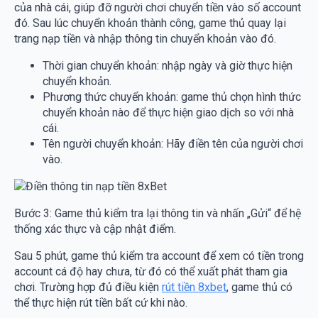
của nhà cái, giúp đỡ người chơi chuyển tiền vào số account
đó. Sau lúc chuyển khoản thành công, game thủ quay lại
trang nạp tiền và nhập thông tin chuyển khoản vào đó.
Thời gian chuyển khoản: nhập ngày và giờ thực hiện
chuyển khoản.
Phương thức chuyển khoản: game thủ chọn hình thức
chuyển khoản nào để thực hiện giao dịch so với nhà
cái.
Tên người chuyển khoản: Hãy điền tên của người chơi
vào.
Bước 3: Game thủ kiểm tra lại thông tin và nhấn „Gửi“ để hệ
thống xác thực và cập nhật điểm.
Sau 5 phút, game thủ kiểm tra account để xem có tiền trong
account cá độ hay chưa, từ đó có thể xuất phát tham gia
chơi. Trường hợp đủ điều kiện
rút tiền 8xbet
, game thủ có
thể thực hiện rút tiền bất cứ khi nào.