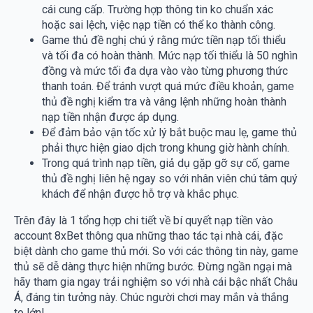
cái cung cấp. Trường hợp thông tin ko chuẩn xác
hoặc sai lệch, việc nạp tiền có thể ko thành công.
Game thủ đề nghị chú ý rằng mức tiền nạp tối thiểu
và tối đa có hoàn thành. Mức nạp tối thiểu là 50 nghìn
đồng và mức tối đa dựa vào vào từng phương thức
thanh toán. Để tránh vượt quá mức điều khoản, game
thủ đề nghị kiểm tra và vâng lệnh những hoàn thành
nạp tiền nhận được áp dụng.
Để đảm bảo vận tốc xử lý bắt buộc mau lẹ, game thủ
phải thực hiện giao dịch trong khung giờ hành chính.
Trong quá trình nạp tiền, giả dụ gặp gỡ sự cố, game
thủ đề nghị liên hệ ngay so với nhân viên chú tâm quý
khách để nhận được hỗ trợ và khắc phục.
Trên đây là 1 tổng hợp chi tiết về bí quyết nạp tiền vào
account 8xBet thông qua những thao tác tại nhà cái, đặc
biệt dành cho game thủ mới. So với các thông tin này, game
thủ sẽ dễ dàng thực hiện những bước. Đừng ngần ngại mà
hãy tham gia ngay trải nghiệm so với nhà cái bậc nhất Châu
Á, đáng tin tưởng này. Chúc người chơi may mắn và thắng
to lớn!