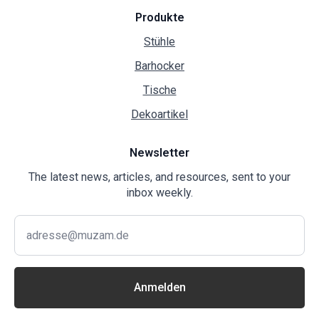
Produkte
Stühle
Barhocker
Tische
Dekoartikel
Newsletter
The latest news, articles, and resources, sent to your
inbox weekly.
Anmelden