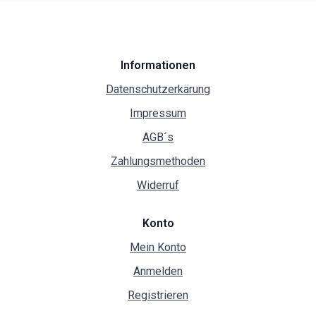
Informationen
Datenschutzerkärung
Impressum
AGB´s
Zahlungsmethoden
Widerruf
Konto
Mein Konto
Anmelden
Registrieren