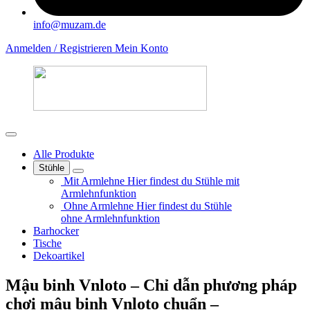
info@muzam.de
Anmelden / Registrieren
Mein Konto
Alle Produkte
Stühle
Mit Armlehne
Hier findest du Stühle mit
Armlehnfunktion
Ohne Armlehne
Hier findest du Stühle
ohne Armlehnfunktion
Barhocker
Tische
Dekoartikel
Mậu binh Vnloto – Chỉ dẫn phương pháp
chơi mậu binh Vnloto chuẩn –