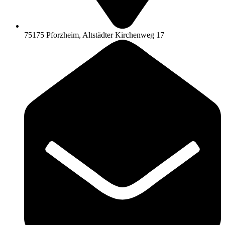
75175 Pforzheim, Altstädter Kirchenweg 17