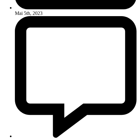
Mai 5th, 2023