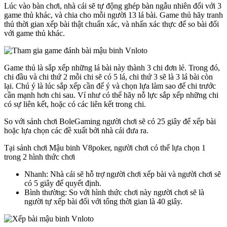
Lúc vào bàn chơi, nhà cái sẽ tự động ghép bàn ngẫu nhiên đối với 3
game thủ khác, và chia cho mỗi người 13 lá bài. Game thủ hãy tranh
thủ thời gian xếp bài thật chuẩn xác, và nhấn xác thực để so bài đối
với game thủ khác.
Game thủ là sắp xếp những lá bài này thành 3 chi đơn lẻ. Trong đó,
chi đầu và chi thứ 2 mỗi chi sẽ có 5 lá, chi thứ 3 sẽ là 3 lá bài còn
lại. Chú ý là lúc sắp xếp cần để ý và chọn lựa làm sao để chi trước
cần mạnh hơn chi sau. Ví như có thể hãy nỗ lực sắp xếp những chi
có sự liên kết, hoặc có các liên kết trong chi.
So với sảnh chơi BoleGaming người chơi sẽ có 25 giây để xếp bài
hoặc lựa chọn các đề xuất bởi nhà cái đưa ra.
Tại sảnh chơi Mậu binh V8poker, người chơi có thể lựa chọn 1
trong 2 hình thức chơi
Nhanh: Nhà cái sẽ hỗ trợ người chơi xếp bài và người chơi sẽ
có 5 giây để quyết định.
Bình thường: So với hình thức chơi này người chơi sẽ là
người tự xếp bài đối với tổng thời gian là 40 giây.