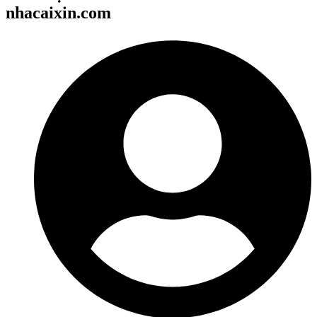
nhacaixin.com