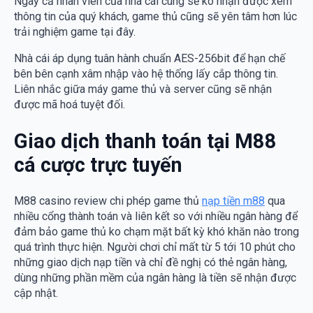
Ngay cả nhân viên của nhà cái cùng sẽ ko nhận được xem
thông tin của quý khách, game thủ cũng sẽ yên tâm hơn lúc
trải nghiệm game tại đây.
Nhà cái áp dụng tuân hành chuẩn AES-256bit để hạn chế
bên bên cạnh xâm nhập vào hệ thống lấy cắp thông tin.
Liên nhắc giữa máy game thủ và server cũng sẽ nhận
được mã hoá tuyệt đối.
Giao dịch thanh toán tại M88
cá cược trực tuyến
M88 casino review chi phép game thủ
nạp tiền m88
qua
nhiều cổng thành toán và liên kết so với nhiều ngân hàng để
đảm bảo game thủ ko chạm mặt bất kỳ khó khăn nào trong
quá trình thực hiện. Người chơi chỉ mất từ 5 tới 10 phút cho
những giao dịch nạp tiền và chỉ đề nghị có thẻ ngân hàng,
dùng những phần mềm của ngân hàng là tiền sẽ nhận được
cập nhật.