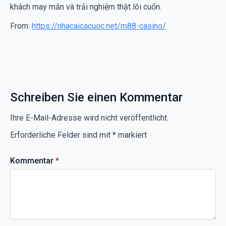
khách may mắn và trải nghiệm thật lôi cuốn.
From:
https://nhacaicacuoc.net/m88-casino/
Schreiben Sie einen Kommentar
Ihre E-Mail-Adresse wird nicht veröffentlicht.
Erforderliche Felder sind mit
*
markiert
Kommentar
*