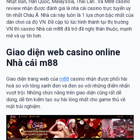
Nhật Bản, Hàn Quốc, Malayssia, Thái Lan…Và M88 casino
review nhận được đánh giá là nhà cái casino trực tuyến uy
tín nhất Châu Á. Nhà cái này luôn là 1 lựa chọn bậc nhất của
dân chơi cá độ VN. Đề cập từ lúc hình thành tại thị trường
VN thì casino Nhà cái m88 đã trở đề nghị thân thuộc, mạnh
mẽ và uy tín hơn.
Giao diện web casino online
Nhà cái m88
Giao diện trang web của
m88
casino nhận được phối hài
hoà so với tông xanh đen và đen so với những điểm nhấn
vượt trội. Những chức năng trên giao diện cũng rất dễ
dùng, dễ tìm kiếm tạo sự hài lòng nhất cho game thủ về
mặt trải nghiệm.