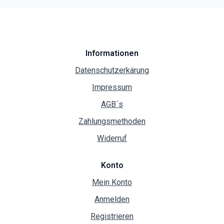
Informationen
Datenschutzerkärung
Impressum
AGB´s
Zahlungsmethoden
Widerruf
Konto
Mein Konto
Anmelden
Registrieren