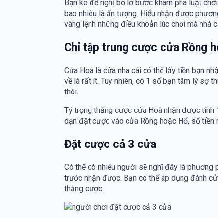
Bạn ko đề nghị bỏ lỡ bước khám phá luật chơi
bao nhiêu là ấn tượng. Hiểu nhận được phương
vâng lệnh những điều khoản lúc chơi mà nhà c
Chỉ tập trung cược cửa Rồng 
Cửa Hoà là cửa nhà cái có thể lấy tiền bạn nhậ
về là rất ít. Tuy nhiên, có 1 số bạn tâm lý s
thôi.
Tỷ trọng thắng cược cửa Hoà nhận được tính 1:8
dạn đặt cược vào cửa Rồng hoặc Hổ, số tiền 
Đặt cược cả 3 cửa
Có thể có nhiều người sẽ nghĩ đây là phương p
trước nhận được. Bạn có thể áp dụng đánh cửa
thắng cược.