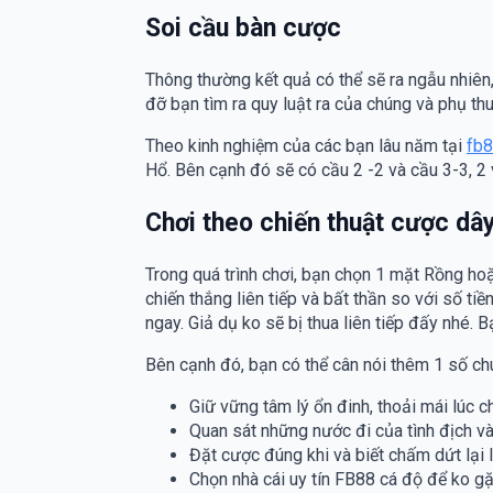
Soi cầu bàn cược
Thông thường kết quả có thể sẽ ra ngẫu nhiên,
đỡ bạn tìm ra quy luật ra của chúng và phụ t
Theo kinh nghiệm của các bạn lâu năm tại
fb8
Hổ. Bên cạnh đó sẽ có cầu 2 -2 và cầu 3-3, 2 
Chơi theo chiến thuật cược dâ
Trong quá trình chơi, bạn chọn 1 mặt Rồng ho
chiến thắng liên tiếp và bất thần so với số t
ngay. Giả dụ ko sẽ bị thua liên tiếp đấy nhé. 
Bên cạnh đó, bạn có thể cân nói thêm 1 số ch
Giữ vững tâm lý ổn đinh, thoải mái lúc c
Quan sát những nước đi của tình địch v
Đặt cược đúng khi và biết chấm dứt lại 
Chọn nhà cái uy tín FB88 cá độ để ko g