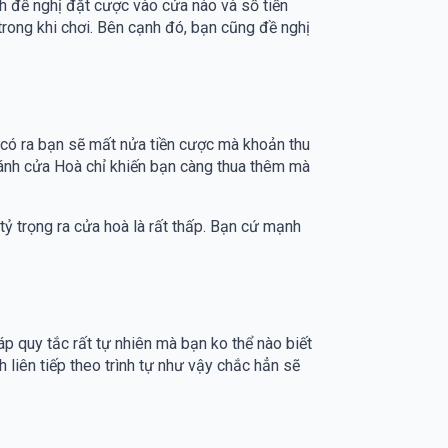
h đề nghị đặt cược vào cửa nào và số tiền
rong khi chơi. Bên cạnh đó, bạn cũng đề nghị
hư có ra bạn sẽ mất nửa tiền cược mà khoản thu
 đánh cửa Hoà chỉ khiến bạn càng thua thêm mà
 tỷ trọng ra cửa hoà là rất thấp. Bạn cứ mạnh
p quy tắc rất tự nhiên mà bạn ko thể nào biết
liên tiếp theo trình tự như vậy chắc hẳn sẽ