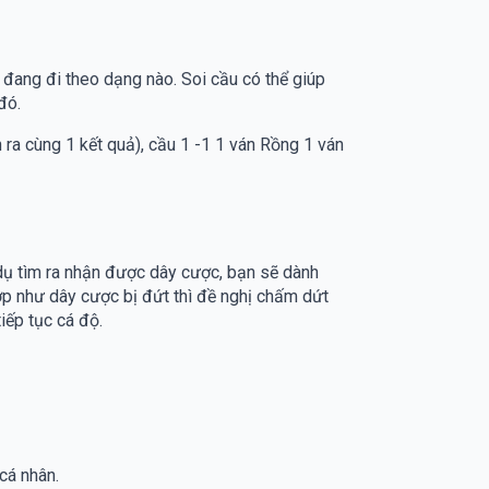
 đang đi theo dạng nào. Soi cầu có thể giúp
đó.
n ra cùng 1 kết quả), cầu 1 -1 1 ván Rồng 1 ván
 dụ tìm ra nhận được dây cược, bạn sẽ dành
hợp như dây cược bị đứt thì đề nghị chấm dứt
iếp tục cá độ.
 cá nhân.