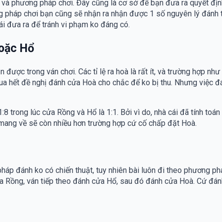
 và phương pháp chơi. Đây cũng là cơ sở để bạn đưa ra quyết địn
 pháp chơi bạn cũng sẽ nhận ra nhận được 1 số nguyên lý đánh t
ái đưa ra để tránh vi phạm ko đáng có.
hoặc Hổ
n được trong ván chơi. Các tỉ lệ ra hoà là rất ít, và trường hợp n
ợ thua hết đề nghị đánh cửa Hoà cho chắc để ko bị thu. Nhưng việc
 trong lúc cửa Rồng và Hổ là 1:1. Bởi vì do, nhà cái đã tính toán
mang về sẽ còn nhiều hơn trường hợp cứ cố chấp đặt Hoà.
háp đánh ko có chiến thuật, tuy nhiên bài luôn đi theo phương phá
 Rồng, ván tiếp theo đánh cửa Hổ, sau đó đánh cửa Hoà. Cứ đánh 