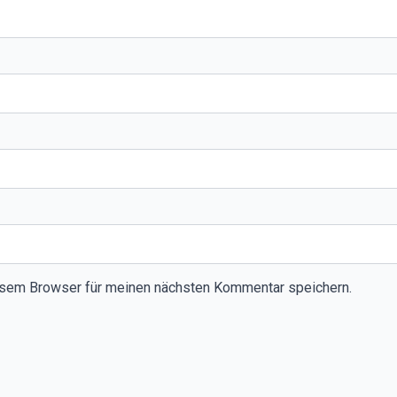
esem Browser für meinen nächsten Kommentar speichern.