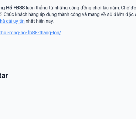
ng Hổ
FB88
luôn thắng từ những cộng đồng chơi lâu năm. Chờ đợi
Hổ. Chúc khách hàng áp dụng thành công và mang về số điểm đặc s
hà cái uy tín
nhất hiện nay.
choi-rong-ho-fb88-thang-lon/
tar