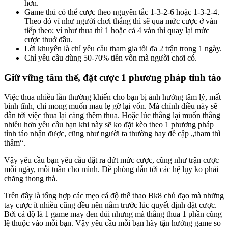
hơn.
Game thủ có thể cược theo nguyên tắc 1-3-2-6 hoặc 1-3-2-4.
Theo đó ví như người chơi thắng thì sẽ qua mức cược ở ván
tiếp theo; ví như thua thì 1 hoặc cả 4 ván thì quay lại mức
cược thuở đầu.
Lời khuyên là chỉ yêu cầu tham gia tối đa 2 trận trong 1 ngày.
Chỉ yêu cầu dùng 50-70% tiền vốn mà người chơi có.
Giữ vững tâm thế, đặt cược 1 phương pháp tỉnh táo
Việc thua nhiều lần thường khiến cho bạn bị ảnh hưởng tâm lý, mất
bình tĩnh, chỉ mong muốn mau lẹ gỡ lại vốn. Mà chính điều này sẽ
dẫn tới việc thua lại càng thêm thua. Hoặc lúc thắng lại muốn thắng
nhiều hơn yêu cầu bạn khi này sẽ ko đặt kèo theo 1 phương pháp
tỉnh táo nhận được, cũng như người ta thường hay đề cập „tham thì
thâm“.
Vậy yêu cầu bạn yêu cầu đặt ra dứt mức cược, cũng như trận cược
mỗi ngày, mỗi tuần cho mình. Đề phòng dẫn tới các hệ lụy ko phải
chăng thong thả.
Trên đây là tổng hợp các mẹo cá độ thể thao Bk8 chủ đạo mà những
tay cược ít nhiều cũng đều nên nắm trước lúc quyết định đặt cược.
Bởi cá độ là 1 game may đen đủi nhưng mà thắng thua 1 phần cũng
lệ thuộc vào mỗi bạn. Vậy yêu cầu mỗi bạn hãy tận hưởng game so