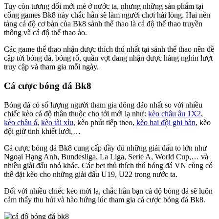
Tuy còn tương đối mới mẻ ở nước ta, nhưng những sản phẩm tại
cổng games Bk8 này chắc hẳn sẽ làm người chơi hài lòng. Hai nền
tảng cá độ cơ bản của Bk8 sảnh thể thao là cá độ thể thao truyền
thống và cá độ thể thao ảo.
Các game thể thao nhận được thích thú nhất tại sảnh thể thao nên đề
cập tới bóng đá, bóng rổ, quần vợt đang nhận được hàng nghìn lượt
truy cập và tham gia mỗi ngày.
Cá cược bóng đá Bk8
Bóng đá có số lượng người tham gia đông đảo nhất so với nhiều
chiếc kèo cá độ thân thuộc cho tới mới lạ như:
kèo châu âu 1X2
,
kèo châu á
,
kèo tài xỉu
, kèo phút tiếp theo,
kèo hai đội ghi bàn
, kèo
đội giữ tinh khiết lưới,…
Cá cược bóng đá Bk8 cung cấp đầy đủ những giải đấu to lớn như
Ngoại Hạng Anh, Bundesliga, La Liga, Serie A, World Cup,… và
nhiều giải đấu nhỏ khác. Các bet thủ thích thú bóng đá VN cùng có
thể đặt kèo cho những giải đấu U19, U22 trong nước ta.
Đối với nhiều chiếc kèo mới lạ, chắc hẳn bạn cá độ bóng đá sẽ luôn
cảm thấy thu hút và hào hứng lúc tham gia cá cược bóng đá Bk8.