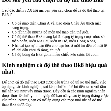
1 số đặc điểm vượt trội mà bạn yêu cầu chọn để cá độ thể thao tại
Bk8 là:
Có cả giao diện Châu Á và giao diện Châu Âu thích mắt,
sang trọng.
Có rất nhiều những bộ môn thể thao trên thế giới.
Cá độ thể thao Bk8 mang lại đa dạng tỷ trọng cược như: số
thập phân, kiểu Mã Lai, kiểu In Đô, kiểu Hong Kong.
Nhà cái tạo sự thuận tiện cho bạn lúc ở mỗi trò đều có luật lệ
và chỉ dẫn chơi rõ ràng, chi tiết.
Cá độ bóng đá Bk8 gồm nhiều chiếc kèo cược lôi cuốn.
Kinh nghiệm cá độ thể thao Bk8 hiệu quả
nhất.
Để chơi cá độ thể thao Bk8 cược đâu trúng đó thì ko thể thiếu việc
áp dụng các kinh nghiệm, soi kèo, chứ ko thể bỏ tiền ra so với tâm
thế hên xui như vậy nhận được. Đây đều là các kinh nghiệm nhận
được thực tế chứng minh, giúp đỡ bạn nâng cao tỷ trọng thắng cược
của mình. Những bạn có thể áp dụng các mẹo nhỏ lúc cá độ thể
thao Bk8 dưới đây!