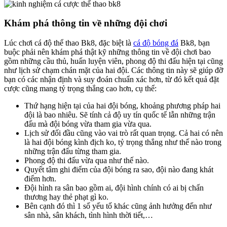
Khám phá thông tin về những đội chơi
Lúc chơi cá độ thể thao Bk8, đặc biệt là
cá độ bóng đá
Bk8, bạn
buộc phải nên khám phá thật kỹ những thông tin về đội chơi bao
gồm những cầu thủ, huấn luyện viên, phong độ thi đấu hiện tại cũng
như lịch sử chạm chán mặt của hai đội. Các thông tin này sẽ giúp đỡ
bạn có các nhận định và suy đoán chuẩn xác hơn, từ đó kết quả đặt
cược cũng mang tỷ trọng thắng cao hơn, cụ thể:
Thứ hạng hiện tại của hai đội bóng, khoảng phương pháp hai
đội là bao nhiêu. Sẽ tính cả độ uy tín quốc tế lẫn những trận
đấu mà đội bóng vừa tham gia vừa qua.
Lịch sử đối đầu cũng vào vai trò rất quan trọng. Cả hai có nên
là hai đội bóng kình địch ko, tỷ trọng thắng như thế nào trong
những trận đấu từng tham gia.
Phong độ thi đấu vừa qua như thế nào.
Quyết tâm ghi điểm của đội bóng ra sao, đội nào đang khát
điểm hơn.
Đội hình ra sân bao gồm ai, đội hình chính có ai bị chấn
thương hay thẻ phạt gì ko.
Bên cạnh đó thì 1 số yếu tố khác cũng ảnh hưởng đến như
sân nhà, sân khách, tình hình thời tiết,…