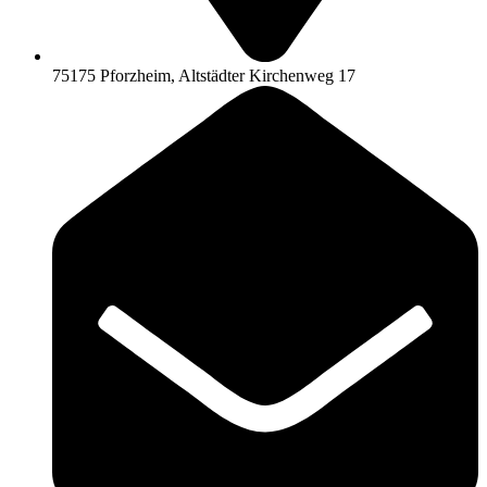
75175 Pforzheim, Altstädter Kirchenweg 17