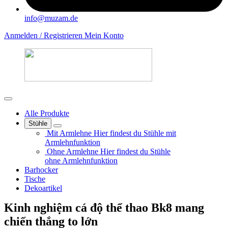
info@muzam.de
Anmelden / Registrieren
Mein Konto
Alle Produkte
Stühle
Mit Armlehne
Hier findest du Stühle mit
Armlehnfunktion
Ohne Armlehne
Hier findest du Stühle
ohne Armlehnfunktion
Barhocker
Tische
Dekoartikel
Kinh nghiệm cá độ thể thao Bk8 mang
chiến thắng to lớn