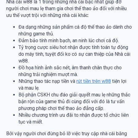
Nhà cái w88 là 1 trong những nhà cái bậc nhất giúp đỡ
người chơi mau lẹ tham gia chơi thể thao ảo đối với nhiều
ưu thế vượt trội với những nhà cái khác:
Đa dạng những sản phẩm cá độ thể thao ảo dành cho
những game thủ.
Đảm bảo tính minh bạch, an ninh lúc chơi cá độ.
Tỷ trọng cược siêu hot nhận được tính toán tự động
do máy tính, tuyệt đối ko có sự can thiệp của Nhà cái
w88.
Đồ họa hình ảnh sắc nét, âm thanh chân thực cho
những trải nghiệm mượt mà.
Những thao tác nạp tiền và
rút tiền trên w88
tiện lợi
và mau lẹ.
Bộ phận CSKH chu đáo giải quyết mau lẹ những thắc
bận rộn của game thủ đi cùng đối với đó là tư vấn
phương pháp chơi thể thao ảo đẳng cấp.
Nhiều chương trình ưu đãi to nhận được tổ chức liên
tục và miết.
Bởi vậy người chơi đừng bỏ lỡ việc truy cập nhà cái bằng