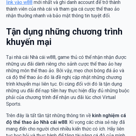
link vào w88
mới nhất và ghi danh account để trở thành
thành viên của nhà cái và tham gia cá cược thể thao ảo
nhận thưởng nhanh và bảo mật thông tin tuyệt đối.
Tận dụng những chương trình
khuyến mại
Tại nhà cái Nhà cái w88, game thủ có thể nhận nhận được
những ưu đãi dành riêng cho sảnh cược thể thao ảo hay
những môn thể thao ảo. Bởi vậy, mẹo chơi bóng đá ảo và
cá độ thể thao ảo đó là đề nghị cập nhật những chương
trình khuyến mại liên tục. Đi cùng đối với đó là tận dụng
những ưu đãi để nạp tiền hay thực hiện đầy đủ những buộc
phải của chương trình để nhận ưu đãi lúc chơi Virtual
Sports.
Trên đây là tất tần tật những thông tin về
kinh nghiệm cá
độ thể thao ảo Nhà cái w88
. Kì vọng các chia sẻ này đã
mang đến cho người chơi nhiều kiến thức có ích. Hãy liên
tục học hỏi và thực hành để tăng tài năng cá độ của mình