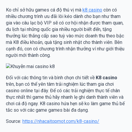
Ko chỉ sở hữu games cá độ thú vị mà
k8 casino
còn có
nhiều chương trình ưu đãi lôi kéo dành cho bạn như tham
gia vào câu lạc bộ VIP sẽ có cơ hội nhận được tham quan,
du lịch tại những quốc gia nhiều người biết đến, tặng
thưởng lúc thắng cấp sao tuỳ vào mức doanh thu theo bậc
mà K8 điều khoản, quà tặng sinh nhật cho thành viên. Bên
cạnh đó, con có chương trình nhận thưởng ví như giới thiệu
người mới thành công.
Đối với các thông tin và bình chọn chi tiết về
K8 casino
trên, bạn có thể yên tâm trải nghiệm lúc tham gia chơi
casino online tại đây. Để có các trải nghiệm thực tế chân
thực nhất thì game thủ hãy nhanh lẹ ghi danh thành viên và
chơi cá độ ngay. K8 casino hứa hẹn sẽ ko làm game thủ bế
tắc so với các game games bài đa dạng.
Source:
https://nhacaitopmot.com/k8-casino/