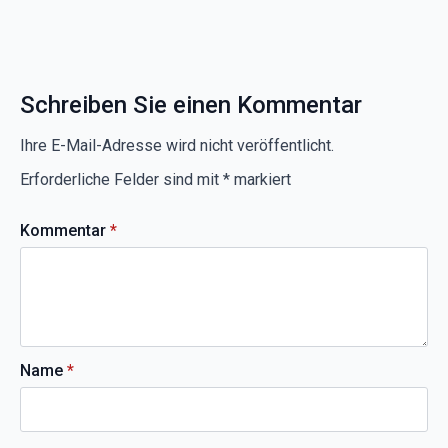
Schreiben Sie einen Kommentar
Ihre E-Mail-Adresse wird nicht veröffentlicht.
Erforderliche Felder sind mit
*
markiert
Kommentar
*
Name
*