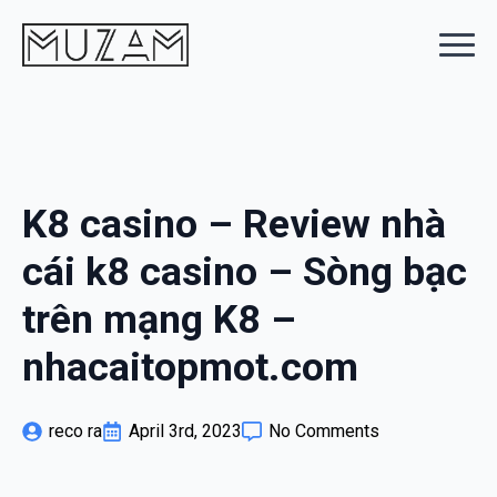
K8 casino – Review nhà
cái k8 casino – Sòng bạc
trên mạng K8 –
nhacaitopmot.com
reco ra
April 3rd, 2023
No Comments