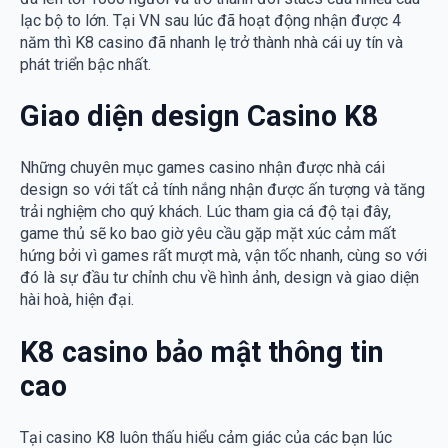
lạc bộ to lớn. Tại VN sau lúc đã hoạt động nhận được 4
năm thì K8 casino đã nhanh lẹ trở thành nhà cái uy tín và
phát triển bậc nhất.
Giao diện design Casino K8
Những chuyên mục games casino nhận được nhà cái
design so với tất cả tính nắng nhận được ấn tượng và tăng
trải nghiệm cho quý khách. Lúc tham gia cá độ tại đây,
game thủ sẽ ko bao giờ yêu cầu gặp mặt xúc cảm mất
hứng bởi vì games rất mượt mà, vận tốc nhanh, cùng so với
đó là sự đầu tư chỉnh chu về hình ảnh, design và giao diện
hài hoà, hiện đại.
K8 casino bảo mật thông tin
cao
Tại casino K8 luôn thấu hiểu cảm giác của các bạn lúc