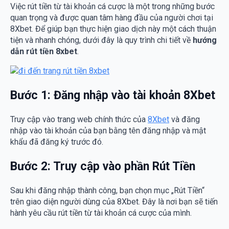
Việc rút tiền từ tài khoản cá cược là một trong những bước
quan trọng và được quan tâm hàng đầu của người chơi tại
8Xbet. Để giúp bạn thực hiện giao dịch này một cách thuận
tiện và nhanh chóng, dưới đây là quy trình chi tiết về
hướng
dẫn rút tiền 8xbet
.
Bước 1: Đăng nhập vào tài khoản 8Xbet
Truy cập vào trang web chính thức của
8Xbet
và đăng
nhập vào tài khoản của bạn bằng tên đăng nhập và mật
khẩu đã đăng ký trước đó.
Bước 2: Truy cập vào phần Rút Tiền
Sau khi đăng nhập thành công, bạn chọn mục „Rút Tiền“
trên giao diện người dùng của 8Xbet. Đây là nơi bạn sẽ tiến
hành yêu cầu rút tiền từ tài khoản cá cược của mình.