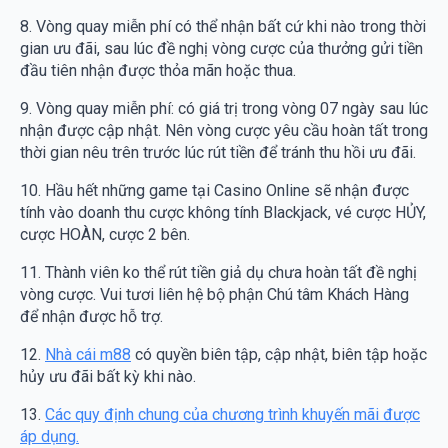
8. Vòng quay miễn phí có thể nhận bất cứ khi nào trong thời
gian ưu đãi, sau lúc đề nghị vòng cược của thưởng gửi tiền
đầu tiên nhận được thỏa mãn hoặc thua.
9. Vòng quay miễn phí: có giá trị trong vòng 07 ngày sau lúc
nhận được cập nhật. Nên vòng cược yêu cầu hoàn tất trong
thời gian nêu trên trước lúc rút tiền để tránh thu hồi ưu đãi.
10. Hầu hết những game tại Casino Online sẽ nhận được
tính vào doanh thu cược không tính Blackjack, vé cược HỦY,
cược HOÀN, cược 2 bên.
11. Thành viên ko thể rút tiền giả dụ chưa hoàn tất đề nghị
vòng cược. Vui tươi liên hệ bộ phận Chú tâm Khách Hàng
để nhận được hỗ trợ.
12.
Nhà cái m88
có quyền biên tập, cập nhật, biên tập hoặc
hủy ưu đãi bất kỳ khi nào.
13.
Các quy định chung của chương trình khuyến mãi được
áp dụng.