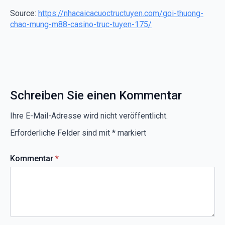
Source:
https://nhacaicacuoctructuyen.com/goi-thuong-
chao-mung-m88-casino-truc-tuyen-175/
Schreiben Sie einen Kommentar
Ihre E-Mail-Adresse wird nicht veröffentlicht.
Erforderliche Felder sind mit
*
markiert
Kommentar
*