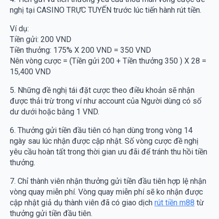
nghị tại CASINO TRỰC TUYẾN trước lúc tiến hành rút tiền.
Ví dụ:
Tiền gửi: 200 VND
Tiền thưởng: 175% X 200 VND = 350 VND
Nên vòng cược = (Tiền gửi 200 + Tiền thưởng 350 ) X 28 =
15,400 VND
5. Những đề nghị tái đặt cược theo điều khoản sẽ nhận
được thải trừ trong ví như account của Người dùng có số
dư dưới hoặc bằng 1 VND.
6. Thưởng gửi tiền đầu tiên có hạn dùng trong vòng 14
ngày sau lúc nhận được cập nhật. Số vòng cược đề nghị
yêu cầu hoàn tất trong thời gian ưu đãi để tránh thu hồi tiền
thưởng.
7. Chỉ thành viên nhận thưởng gửi tiền đầu tiên hợp lệ nhận
vòng quay miễn phí. Vòng quay miễn phí sẽ ko nhận được
cập nhật giả dụ thành viên đã có giao dịch
rút tiền m88
từ
thưởng gửi tiền đầu tiên.