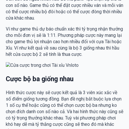
con số nào. Game thủ có thể đặt cược nhiều ván và mỗi ván
có thể cược nhiều bộ đôi hoặc có thể cược đòng thời nhiều
cửa khác nhau.
Ví như game thủ dự báo chuẩn xác thì tỷ trọng nhận thưởng
cho mỗi đơn vị sẽ là 1:11. Phương pháp cược này mang lại
cho game thủ lợi nhuận cao hơn nhiều đối với cựa Tài hoặc
Xỉu. Ví như kết quả về sau cùng là bộ 3 giống nhau thì hầu
hết cửa cược bộ 2 sẽ tính là thua cược.
Cược bộ ba giống nhau
Hình thức cược này sẽ cược kết quả là 3 viên xúc xắc về
số điểm giống tương đồng. Bạn đề nghị bắt buộc lựa chọn
1 số cụ thể hoặc cũng có thể chọn cược bộ ba nhưng ko
chọn đích danh con số nào cả. Và hai hình thức này cũng sẽ
có tỷ trọng thưởng khác nhau. Tuỳ vài phương pháp chơi
khó hay dễ mà tỷ thắng cược cũng sẽ theo đó mà khác