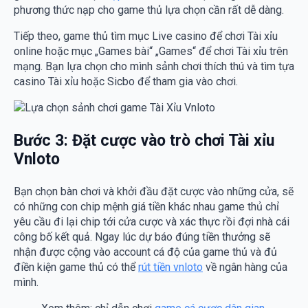
phương thức nạp cho game thủ lựa chọn cần rất dễ dàng.
Tiếp theo, game thủ tìm mục Live casino để chơi Tài xỉu
online hoặc mục „Games bài“ „Games“ để chơi Tài xỉu trên
mạng. Bạn lựa chọn cho mình sảnh chơi thích thú và tìm tựa
casino Tài xỉu hoặc Sicbo để tham gia vào chơi.
Bước 3: Đặt cược vào trò chơi Tài xỉu
Vnloto
Bạn chọn bàn chơi và khởi đầu đặt cược vào những cửa, sẽ
có những con chip mệnh giá tiền khác nhau game thủ chỉ
yêu cầu đi lại chip tới cửa cược và xác thực rồi đợi nhà cái
công bố kết quả. Ngay lúc dự báo đúng tiền thưởng sẽ
nhận được cộng vào account cá độ của game thủ và đủ
điền kiện game thủ có thể
rút tiền vnloto
về ngân hàng của
mình.