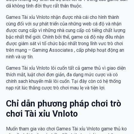
dã không tính đời thực rất thân thuộc.
Games Tài xỉu Vnloto nhận được nhà cái cho hình thành
cùng đối với sự phát triển của những web cá độ và nhận
được cung cấp vì những nhà cung cấp có tiếng chất lượng
bậc nhất thế giới. Chính bởi thế, game cá độ này đều nhận
được giám sát vì tổ chức bậc nhất trong lĩnh vưc trò chơi
trên mạng – Gaming Associates , cấp phép hoạt động an
ninh và uy tín.
Games Tài xỉu Vnloto lôi cuốn tất cả game thủ vì giao diện
thích mắt, luật chơi đơn giản, đa dạng mức cược và có
chính sach khuyến mãi lôi cuốn. Tại đây còn có hệ thống
nạp rút lúc thắng cược trò chơi mau lẹ và tiện lợi.
Chỉ dẫn phương pháp chơi trò
chơi Tài xỉu Vnloto
Muốn tham gia vào chơi Games Tài xỉu Vnloto game thủ ko