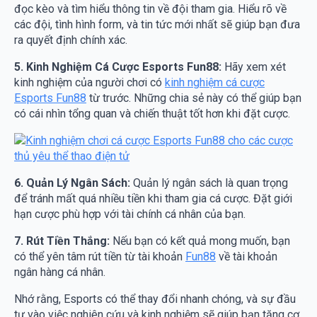
đọc kèo và tìm hiểu thông tin về đội tham gia. Hiểu rõ về
các đội, tình hình form, và tin tức mới nhất sẽ giúp bạn đưa
ra quyết định chính xác.
5. Kinh Nghiệm Cá Cược Esports Fun88:
Hãy xem xét
kinh nghiệm của người chơi có
kinh nghiệm cá cược
Esports Fun88
từ trước. Những chia sẻ này có thể giúp bạn
có cái nhìn tổng quan và chiến thuật tốt hơn khi đặt cược.
6. Quản Lý Ngân Sách:
Quản lý ngân sách là quan trọng
để tránh mất quá nhiều tiền khi tham gia cá cược. Đặt giới
hạn cược phù hợp với tài chính cá nhân của bạn.
7. Rút Tiền Thắng:
Nếu bạn có kết quả mong muốn, bạn
có thể yên tâm rút tiền từ tài khoản
Fun88
về tài khoản
ngân hàng cá nhân.
Nhớ rằng, Esports có thể thay đổi nhanh chóng, và sự đầu
tư vào việc nghiên cứu và kinh nghiệm sẽ giúp bạn tăng cơ