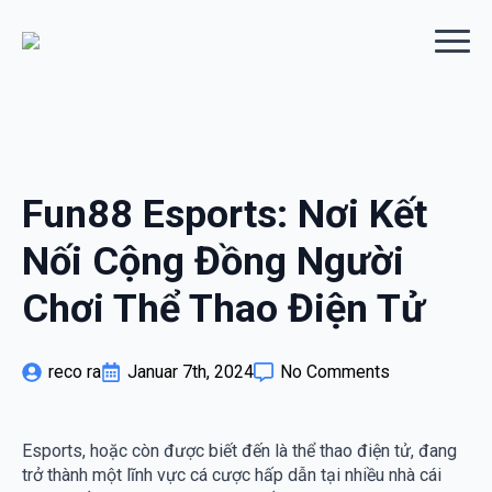
Fun88 Esports: Nơi Kết
Nối Cộng Đồng Người
Chơi Thể Thao Điện Tử
reco ra
Januar 7th, 2024
No Comments
Esports, hoặc còn được biết đến là thể thao điện tử, đang
trở thành một lĩnh vực cá cược hấp dẫn tại nhiều nhà cái