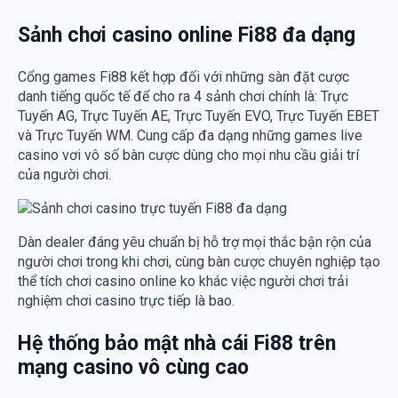
Sảnh chơi casino online Fi88 đa dạng
Cổng games Fi88 kết hợp đối với những sàn đặt cược
danh tiếng quốc tế để cho ra 4 sảnh chơi chính là: Trực
Tuyến AG, Trực Tuyến AE, Trực Tuyến EVO, Trực Tuyến EBET
và Trực Tuyến WM. Cung cấp đa dạng những games live
casino vơi vô số bàn cược dùng cho mọi nhu cầu giải trí
của người chơi.
Dàn dealer đáng yêu chuẩn bị hỗ trợ mọi thắc bận rộn của
người chơi trong khi chơi, cùng bàn cược chuyên nghiệp tạo
thể tích chơi casino online ko khác việc người chơi trải
nghiệm chơi casino trực tiếp là bao.
Hệ thống bảo mật nhà cái Fi88 trên
mạng casino vô cùng cao