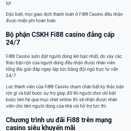
Đặc biệt, mọi giao dịch thanh toán ở Fi88 Casino đều nhận
được miễn phí hoàn toàn.
Bộ phận CSKH Fi88 casino đẳng cấp
24/7
Fi88 Casino luôn đặt người dùng lên bậc nhất, do vậy các
thắc bận rộn của người dùng đều nhận được nhân viên
tổng đài giải đáp ngay lập tức bằng đội ngũ trực tư vấn
24/7.
Lúc thành viên của Fi88 Casino chạm chán bất kỳ thắc bận
rộn gì và bắt buộc sự trợ giúp đỡ thì người chơi chỉ bắt
buộc liên hệ qua mục chat online thì sẽ nhận được nhân
viên chú tâm người dùng của nhà cái hỗ trợ tức thì.
Chương trình ưu đãi Fi88 trên mạng
casino siêu khuyến mãi