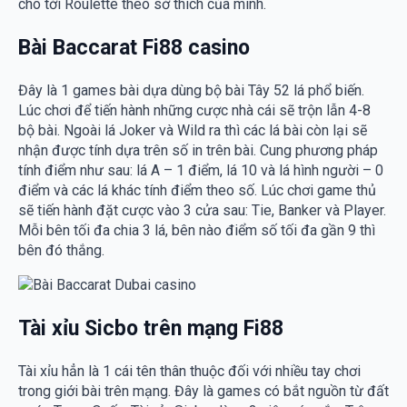
cho tới Roulette theo sở thích của mình.
Bài Baccarat Fi88 casino
Đây là 1 games bài dựa dùng bộ bài Tây 52 lá phổ biến.
Lúc chơi để tiến hành những cược nhà cái sẽ trộn lẫn 4-8
bộ bài. Ngoài lá Joker và Wild ra thì các lá bài còn lại sẽ
nhận được tính dựa trên số in trên bài. Cung phương pháp
tính điểm như sau: lá A – 1 điểm, lá 10 và lá hình người – 0
điểm và các lá khác tính điểm theo số. Lúc chơi game thủ
sẽ tiến hành đặt cược vào 3 cửa sau: Tie, Banker và Player.
Mỗi bên tối đa chia 3 lá, bên nào điểm số tối đa gần 9 thì
bên đó thắng.
Tài xỉu Sicbo trên mạng Fi88
Tài xỉu hẳn là 1 cái tên thân thuộc đối với nhiều tay chơi
trong giới bài trên mạng. Đây là games có bắt nguồn từ đất