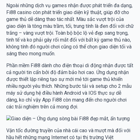
Ngoài những dịch vụ games nhận được phát triển đa dạng,
Fi88 casino còn phát triển giao diện kỹ thuật, giúp đỡ cho
game thủ dễ dàng thao tác nhất. Màu sắc vượt trội của
giao diện là tông màu trầm, tối, trung tính là đen đối với chữ
trắng – vàng vượt trội. Toàn bộ bộc lộ vẻ đẹp sang trọng,
tinh tế và ko phải gây rối mắt đối với bất kỳ game thủ nào,
không tính đó người chơi cũng có thể chọn giao diện tối và
sáng theo mong muốn.
Phần mềm Fi88 dành cho điện thoại di động nhận được tất
cả người tin cẩn bởi độ đảm bảo hơi cao. Ứng dụng nhận
được thiết lập riêng tạo sự mới mẻ tới game thủ khiến
nhiều người yêu thích. Những bước tải và setup cho 2 mẫu
máy sử dụng hệ điều hành Android và IOS thực sự dễ
dàng, ko chỉ vậy App Fi88 còn mang đến cho người chơi
các trải nghiệm trên cả mong đợi.
Vận tốc đường truyền của nhà cái cao và mượt mà đối với
hầu hết những mạng Internet có tại thị trường Việt