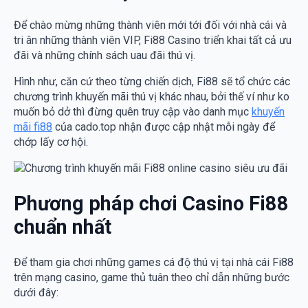
Để chào mừng những thành viên mới tới đối với nhà cái và
tri ân những thành viên VIP, Fi88 Casino triển khai tất cả ưu
đãi và những chính sách uau đãi thú vị.
Hình như, căn cứ theo từng chiến dịch, Fi88 sẽ tổ chức các
chương trình khuyến mãi thú vị khác nhau, bởi thế ví như ko
muốn bỏ dở thì đừng quên truy cập vào danh mục
khuyến
mãi fi88
của cado.top nhận được cập nhật mỗi ngày để
chớp lấy cơ hội.
Phương pháp chơi Casino Fi88
chuẩn nhất
Để tham gia chơi những games cá độ thú vị tại nhà cái Fi88
trên mạng casino, game thủ tuân theo chỉ dẫn những bước
dưới đây: