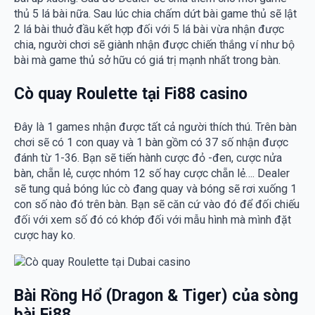
thủ 5 lá bài nữa. Sau lúc chia chấm dứt bài game thủ sẽ lật
2 lá bài thuở đầu kết hợp đối với 5 lá bài vừa nhận được
chia, người chơi sẽ giành nhận được chiến thắng ví như bộ
bài mà game thủ sở hữu có giá trị mạnh nhất trong bàn.
Cò quay Roulette tại Fi88 casino
Đây là 1 games nhận được tất cả người thích thú. Trên bàn
chơi sẽ có 1 con quay và 1 bàn gồm có 37 số nhận được
đánh từ 1-36. Bạn sẽ tiến hành cược đỏ -đen, cược nửa
bàn, chẵn lẻ, cược nhóm 12 số hay cược chẵn lẻ…. Dealer
sẽ tung quả bóng lúc cò đang quay và bóng sẽ rơi xuống 1
con số nào đó trên bàn. Bạn sẽ căn cứ vào đó để đối chiếu
đối với xem số đó có khớp đối với mẫu hình mà mình đặt
cược hay ko.
Bài Rồng Hổ (Dragon & Tiger) của sòng
bài Fi88