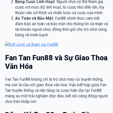
Bảng Cược Linh Hoạt:
Người chơi có thể tham gia
cược với mức độ linh hoạt, từ cược nhỏ đến lớn, tùy
thuộc vào sở thích và chiến lược cá cược của mình.
An Toàn và Bảo Mật:
Fun88 chính thức cam kết
đảm bảo an toàn và bảo mật cho thông tin cá nhân và
tài khoản người chơi, đồng thời giữ cho trò chơi công
bằng và minh bạch.
Fan Tan Fun88 và Sự Giao Thoa
Văn Hóa
Fan Tan Fun88 không chỉ là trò chơi may rủi truyền thống,
mà còn là cầu nối giao thoa văn hóa. Việc kết hợp giữa Fan
Tan truyền thống và nền tảng cá cược hiện đại tại Fun88
mang lại một trải nghiệm độc đáo, kết nối cộng đồng người
chơi trên khắp nơi.