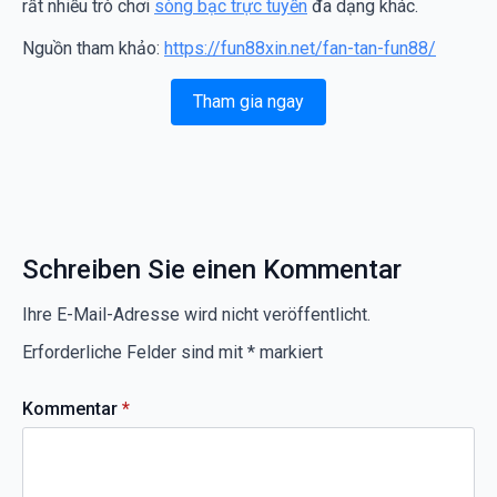
rất nhiều trò chơi
sòng bạc trực tuyến
đa dạng khác.
Nguồn tham khảo:
https://fun88xin.net/fan-tan-fun88/
Tham gia ngay
Schreiben Sie einen Kommentar
Ihre E-Mail-Adresse wird nicht veröffentlicht.
Erforderliche Felder sind mit
*
markiert
Kommentar
*