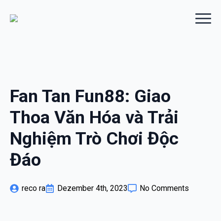
Fan Tan Fun88: Giao
Thoa Văn Hóa và Trải
Nghiệm Trò Chơi Độc
Đáo
reco ra
Dezember 4th, 2023
No Comments