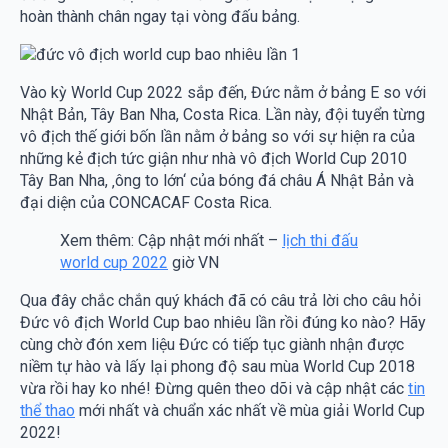
hoàn thành chân ngay tại vòng đấu bảng.
Vào kỳ World Cup 2022 sắp đến, Đức nằm ở bảng E so với
Nhật Bản, Tây Ban Nha, Costa Rica. Lần này, đội tuyển từng
vô địch thế giới bốn lần nằm ở bảng so với sự hiện ra của
những kẻ địch tức giận như nhà vô địch World Cup 2010
Tây Ban Nha, ‚ông to lớn‘ của bóng đá châu Á Nhật Bản và
đại diện của CONCACAF Costa Rica.
Xem thêm: Cập nhật mới nhất –
lịch thi đấu
world cup 2022
giờ VN
Qua đây chắc chắn quý khách đã có câu trả lời cho câu hỏi
Đức vô địch World Cup bao nhiêu lần rồi đúng ko nào? Hãy
cùng chờ đón xem liệu Đức có tiếp tục giành nhận được
niềm tự hào và lấy lại phong độ sau mùa World Cup 2018
vừa rồi hay ko nhé! Đừng quên theo dõi và cập nhật các
tin
thể thao
mới nhất và chuẩn xác nhất về mùa giải World Cup
2022!