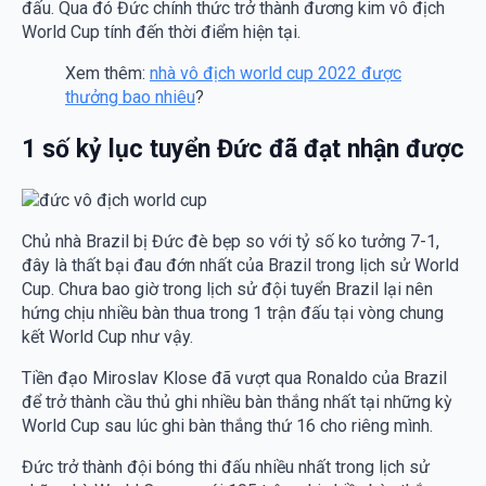
đấu. Qua đó Đức chính thức trở thành đương kim vô địch
World Cup tính đến thời điểm hiện tại.
Xem thêm:
nhà vô địch world cup 2022 được
thưởng bao nhiêu
?
1 số kỷ lục tuyển Đức đã đạt nhận được
Chủ nhà
Brazil bị Đức đè bẹp so với tỷ số ko tưởng 7-1,
đây là thất bại đau đớn nhất của Brazil trong lịch sử World
Cup. Chưa bao giờ trong lịch sử đội tuyển Brazil lại nên
hứng chịu nhiều bàn thua trong 1 trận đấu tại vòng chung
kết World Cup như vậy.
Tiền đạo Miroslav Klose đã vượt qua Ronaldo của Brazil
để trở thành cầu thủ ghi nhiều bàn thắng nhất tại những kỳ
World Cup sau lúc ghi bàn thắng thứ 16 cho riêng mình.
Đức trở thành đội bóng thi đấu nhiều nhất trong lịch sử