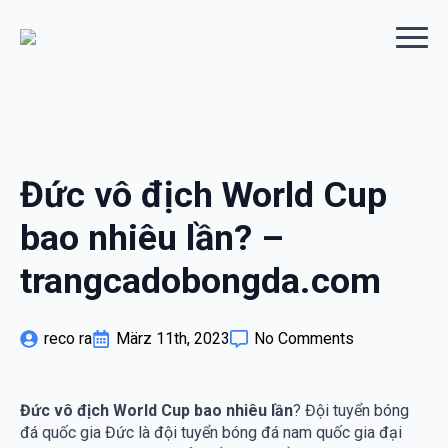
Đức vô địch World Cup
bao nhiêu lần? –
trangcadobongda.com
reco ra
März 11th, 2023
No Comments
Đức vô địch World Cup bao nhiêu lần
? Đội tuyển bóng
đá quốc gia Đức là đội tuyển bóng đá nam quốc gia đại