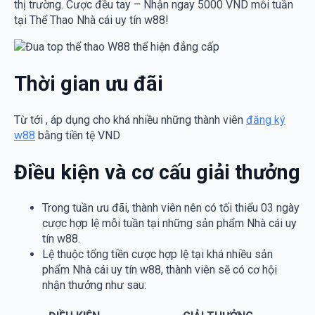
thị trường. Cược đều tay – Nhận ngay 5000 VND mỗi tuần
tại Thể Thao Nhà cái uy tín w88!
Thời gian ưu đãi
Từ tới , áp dụng cho khá nhiều những thành viên
đăng ký
w88
bằng tiền tệ VND
Điều kiện và cơ cấu giải thưởng
Trong tuần ưu đãi, thành viên nên có tối thiểu 03 ngày
cược hợp lệ mỗi tuần tại những sản phẩm Nhà cái uy
tín w88.
Lệ thuộc tổng tiền cược hợp lệ tại khá nhiều sản
phẩm Nhà cái uy tín w88, thành viên sẽ có cơ hội
nhận thưởng như sau: