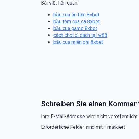
Bài viết liên quan:
bầu cua ăn tiền 8xbet
bầu tôm cua cá 8xbet
bầu cua game 8xbet
cách chơi xì dách tại w88
bầu cua miễn phí 8xbet
Schreiben Sie einen Kommen
Ihre E-Mail-Adresse wird nicht veröffentlicht.
Erforderliche Felder sind mit
*
markiert