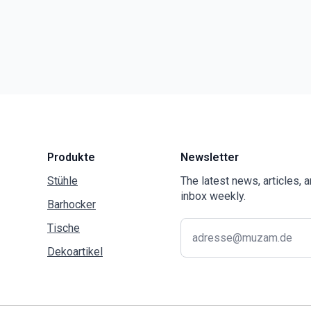
Produkte
Newsletter
Stühle
The latest news, articles, 
inbox weekly.
Barhocker
Tische
Dekoartikel