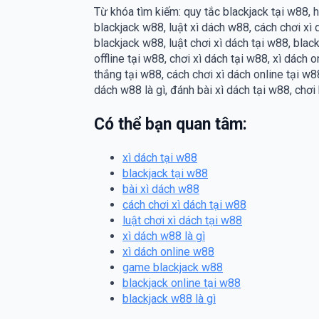
Từ khóa tìm kiếm:
quy tắc blackjack tại w88, 
blackjack w88, luật xì dách w88, cách chơi xì 
blackjack w88, luật chơi xì dách tại w88, black
offline tại w88, chơi xì dách tại w88, xì dách 
thắng tại w88, cách chơi xì dách online tại w8
dách w88 là gì, đánh bài xì dách tại w88, chơi
Có thể bạn quan tâm:
xì dách tại w88
blackjack tại w88
bài xì dách w88
cách chơi xì dách tại w88
luật chơi xì dách tại w88
xì dách w88 là gì
xì dách online w88
game blackjack w88
blackjack online tại w88
blackjack w88 là gì