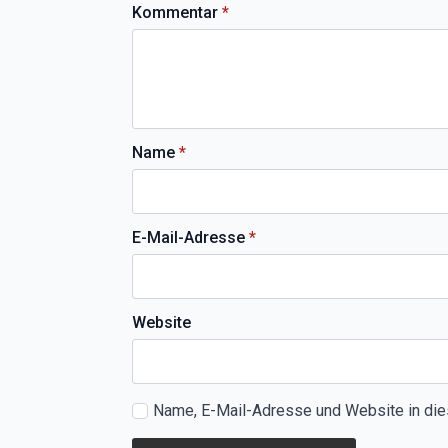
Kommentar
*
Name
*
E-Mail-Adresse
*
Website
Name, E-Mail-Adresse und Website in di