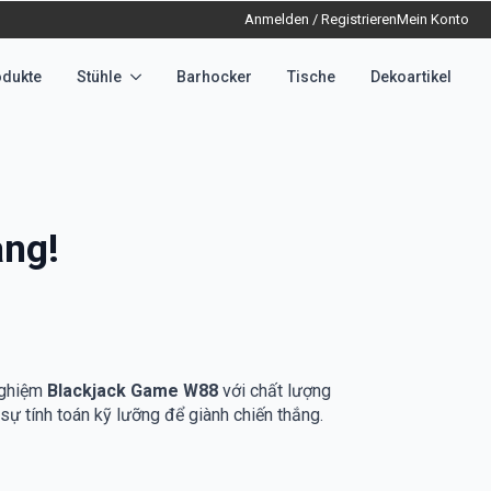
Anmelden / Registrieren
Mein Konto
odukte
Stühle
Barhocker
Tische
Dekoartikel
ang!
 nghiệm
Blackjack Game W88
với chất lượng
sự tính toán kỹ lưỡng để giành chiến thắng.