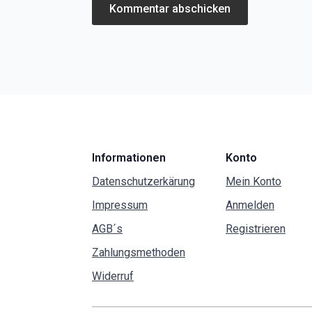
Informationen
Konto
Datenschutzerkärung
Mein Konto
Impressum
Anmelden
AGB´s
Registrieren
Zahlungsmethoden
Widerruf