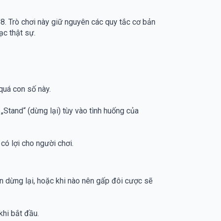
8. Trò chơi này giữ nguyên các quy tắc cơ bản
ạc thật sự.
quá con số này.
 „Stand“ (dừng lại) tùy vào tình huống của
 có lợi cho người chơi.
ên dừng lại, hoặc khi nào nên gấp đôi cược sẽ
khi bắt đầu.