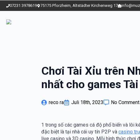
07231 3978619
75175 Pforzheim, Altstädter Kirchenweg 17
info@muz
Chơi Tài Xỉu trên N
nhất cho games Tài
reco ra
Juli 18th, 2023
No Comment
1 trong số các games cá độ phổ biến và lôi k
đặc biệt là tại nhà cái uy tín P2P và
casino tr
live casino và 3D casino. Mỗi hình thức chơi 