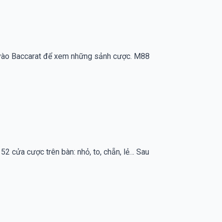
vào Baccarat để xem những sảnh cược. M88
 cửa cược trên bàn: nhỏ, to, chẵn, lẻ… Sau