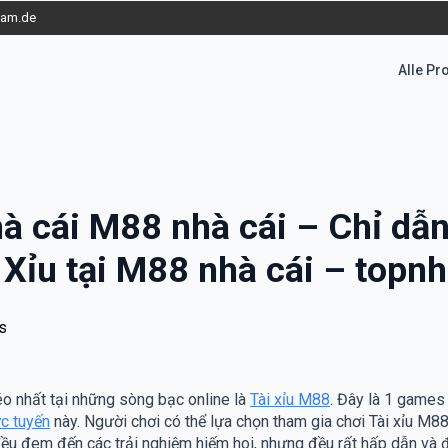
am.de
Alle Pr
hà cái M88 nhà cái – Chỉ dẫn
 Xỉu tại M88 nhà cái – topn
s
éo nhất tại những sòng bạc online là
Tài xỉu M88
. Đây là 1 games 
ực tuyến
này. Người chơi có thể lựa chọn tham gia chơi Tài xỉu M88 
đều đem đến các trải nghiệm hiếm hoi, nhưng đều rất hấp dẫn và đ