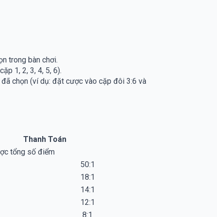
n trong bàn chơi.
 1, 2, 3, 4, 5, 6).
đã chọn (ví dụ: đặt cược vào cặp đôi 3:6 và
Thanh Toán
ợc tổng số điểm
50:1
18:1
14:1
12:1
8:1