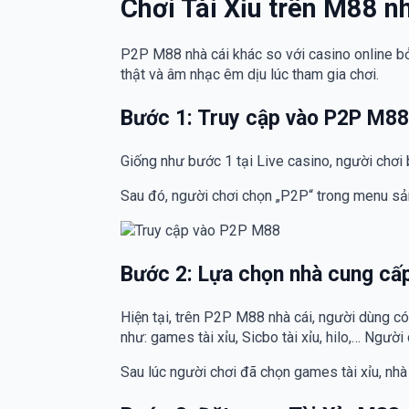
Chơi Tài Xỉu trên M88 n
P2P M88 nhà cái khác so với casino online bởi
thật và âm nhạc êm dịu lúc tham gia chơi.
Bước 1: Truy cập vào P2P M88
Giống như bước 1 tại Live casino, người chơi
Sau đó, người chơi chọn „P2P“ trong menu sả
Bước 2: Lựa chọn nhà cung cấp
Hiện tại, trên P2P M88 nhà cái, người dùng có
như: games tài xỉu, Sicbo tài xỉu, hilo,… Người
Sau lúc người chơi đã chọn games tài xỉu, nh