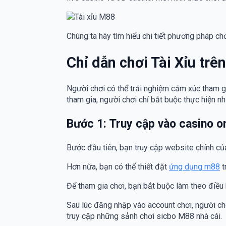
Chúng ta hãy tìm hiểu chi tiết phương pháp chơ
Chỉ dẫn chơi Tài Xỉu trê
Người chơi có thể trải nghiệm cảm xúc tham gi
tham gia, người chơi chỉ bắt buộc thực hiện n
Bước 1: Truy cập vào casino o
Bước đầu tiên, bạn truy cập website chính c
Hơn nữa, bạn có thể thiết đặt
ứng dụng m88
t
Để tham gia chơi, bạn bắt buộc làm theo điều 
Sau lúc đăng nhập vào account chơi, người ch
truy cập những sảnh chơi sicbo M88 nhà cái.