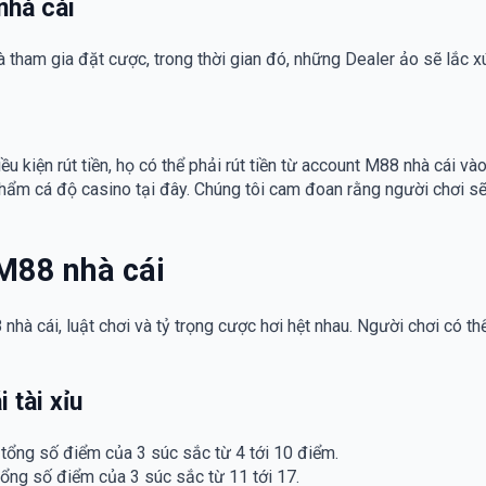
nhà cái
tham gia đặt cược, trong thời gian đó, những Dealer ảo sẽ lắc xú
u kiện rút tiền, họ có thể phải rút tiền từ account M88 nhà cái v
ẩm cá độ casino tại đây. Chúng tôi cam đoan rằng người chơi sẽ b
 M88 nhà cái
hà cái, luật chơi và tỷ trọng cược hơi hệt nhau. Người chơi có t
 tài xỉu
 tổng số điểm của 3 súc sắc từ 4 tới 10 điểm.
tổng số điểm của 3 súc sắc từ 11 tới 17.