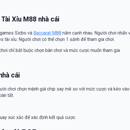
 Tài Xỉu M88 nhà cái
ấy games Sicbo và
Baccarat M88
nằm cạnh nhau. Người chơi nhấn 
 tài xỉu. Người chơi có thể chọn 1 sảnh để tham gia chơi.
 chơi chỉ bắt buộc chọn bàn chơi và mức cược muốn tham gia.
nhà cái
ời chơi chọn mệnh giá chip say mê so với mức cược và kéo vào 52
àn tất.
uay xúc xắc để xác định kết quả cược.