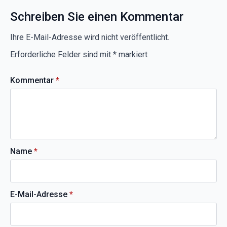
Schreiben Sie einen Kommentar
Ihre E-Mail-Adresse wird nicht veröffentlicht.
Erforderliche Felder sind mit
*
markiert
Kommentar
*
Name
*
E-Mail-Adresse
*