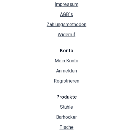
Impressum
AGB´s
Zahlungsmethoden
Widerruf
Konto
Mein Konto
Anmelden
Registrieren
Produkte
Stühle
Barhocker
Tische