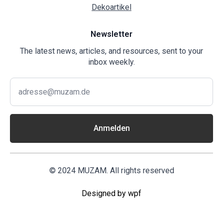
Dekoartikel
Newsletter
The latest news, articles, and resources, sent to your
inbox weekly.
Anmelden
© 2024 MUZAM. All rights reserved
Designed by wpf