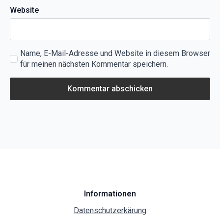
Website
Name, E-Mail-Adresse und Website in diesem Browser
für meinen nächsten Kommentar speichern.
Informationen
Datenschutzerkärung