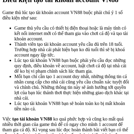
Game thủ lúc tạo tài khoản account VN88 buộc phải chú ý 1 số
điều kiện như sau:
Game thủ yêu cầu có thiết bị điện thoại hoặc là máy tính có
kết nối internet mới có thể tham gia vào chơi cá độ và tạo tài
khoản account.
Thành viên tạo tài khoản account yêu cầu đủ trên 18 tuổi.
Trường hợp nhà cái phát hiện bạn ko đủ tuổi thì sẽ bị khoá
account ngay lập tức.
Lúc tạo tài khoản VN88 bạn buộc phải yêu cầu đọc những
quy định, điều khoản về account, luật chơi cá độ tại nhà cái
để ko bị vi phạm chính sách lúc tham gia.
Mỗi bạn chỉ cần tạo 1 account duy nhất, những thông tin cá
nhân cung cấp cho nhà cái cũng yêu cầu chuẩn xác tuyệt đối
và chính chủ. Những thông tin này sẽ ảnh hưởng tới quyền
lợi của bạn lúc thảnh thơi thực hiện những giao dịch khác tại
nhà cái.
Lúc tạo tài khoản VN88 bạn sẽ hoàn toàn ko bị mất khoản
tiền nào cả.
Việc
tạo tài khoản VN88
ko quá phức hợp và cũng ko mất quá
nhiều thời gian của game thủ để có ngay cho mình 1 account để
tham gia cá độ. Kì vọng sau lúc đọc hoàn thành bài viết bạn có thể