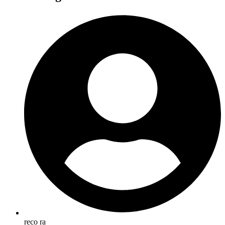
reco ra