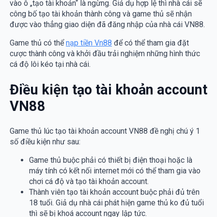
vào ô „tạo tài khoản“ là ngừng. Giả dụ hợp lệ thì nhà cái sẽ
công bố tạo tài khoản thành công và game thủ sẽ nhận
được vào thẳng giao diện đã đăng nhập của nhà cái VN88.
Game thủ có thể
nạp tiền Vn88
để có thể tham gia đặt
cược thành công và khởi đầu trải nghiệm những hình thức
cá độ lôi kéo tại nhà cái.
Điều kiện tạo tài khoản account
VN88
Game thủ lúc tạo tài khoản account VN88 đề nghị chú ý 1
số điều kiện như sau:
Game thủ buộc phải có thiết bị điện thoại hoặc là
máy tính có kết nối internet mới có thể tham gia vào
chơi cá độ và tạo tài khoản account.
Thành viên tạo tài khoản account buộc phải đủ trên
18 tuổi. Giả dụ nhà cái phát hiện game thủ ko đủ tuổi
thì sẽ bị khoá account ngay lập tức.