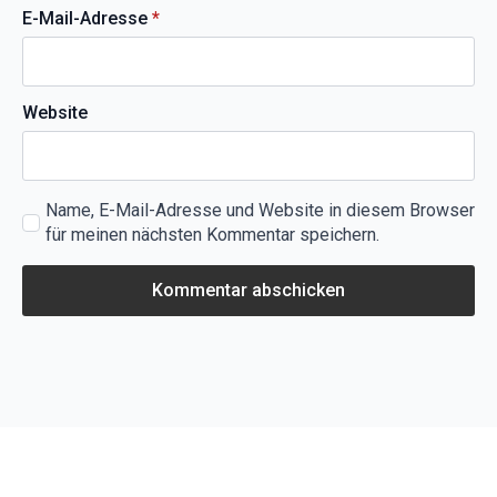
E-Mail-Adresse
*
Website
Name, E-Mail-Adresse und Website in diesem Browser
für meinen nächsten Kommentar speichern.