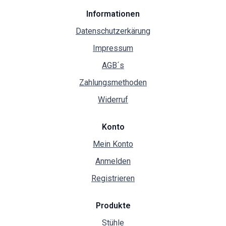
Informationen
Datenschutzerkärung
Impressum
AGB´s
Zahlungsmethoden
Widerruf
Konto
Mein Konto
Anmelden
Registrieren
Produkte
Stühle