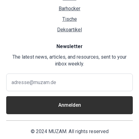
Barhocker
Tische
Dekoartikel
Newsletter
The latest news, articles, and resources, sent to your
inbox weekly.
Anmelden
© 2024 MUZAM. All rights reserved