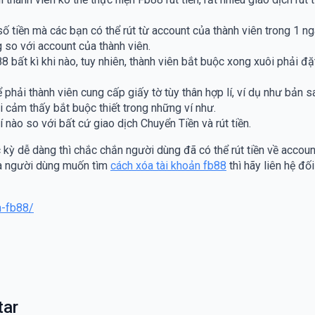
i số tiền mà các bạn có thể rút từ account của thành viên trong 1
so với account của thành viên.
88 bất kì khi nào, tuy nhiên, thành viên bắt buộc xong xuôi phải đặ
ể phải thành viên cung cấp giấy tờ tùy thân hợp lí, ví dụ như bản 
i cảm thấy bắt buộc thiết trong những ví như.
 nào so với bất cứ giao dịch Chuyển Tiền và rút tiền.
kỳ dễ dàng thì chắc chắn người dùng đã có thể rút tiền về accou
 mà người dùng muốn tìm
cách xóa tài khoản fb88
thì hãy liên hệ đố
n-fb88/
tar