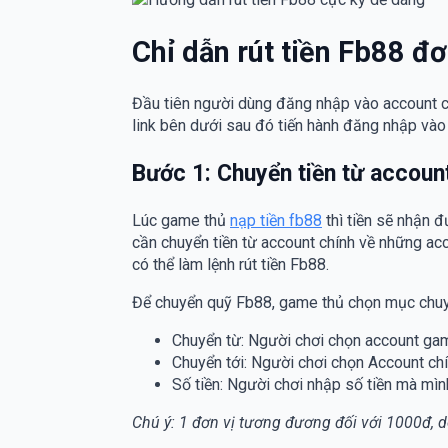
Chỉ dẫn rút tiền Fb88 đơ
Đầu tiên người dùng đăng nhập vào account cá
link bên dưới sau đó tiến hành đăng nhập vào
Bước 1: Chuyển tiền từ accoun
Lúc game thủ
nạp tiền fb88
thì tiền sẽ nhận đ
cần chuyển tiền từ account chính về những acc
có thể làm lệnh rút tiền Fb88.
Để chuyển quỹ Fb88, game thủ chọn mục chuyể
Chuyển từ: Người chơi chọn account g
Chuyển tới: Người chơi chọn Account chí
Số tiền: Người chơi nhập số tiền mà mìn
Chú ý: 1 đơn vị tương đương đối với 1000đ, d