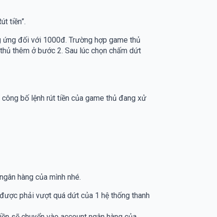
t tiền”.
ng ứng đối với 1000đ. Trường hợp game thủ
 thủ thêm ở bước 2. Sau lúc chọn chấm dứt
i công bố lệnh rút tiền của game thủ đang xử
t ngân hàng của mình nhé.
n được phải vượt quá dứt của 1 hệ thống thanh
t tiền sẽ chuyển vào account ngân hàng của