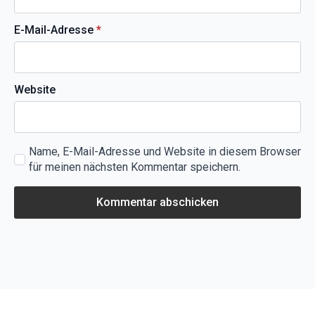
E-Mail-Adresse
*
Website
Name, E-Mail-Adresse und Website in diesem Browser
für meinen nächsten Kommentar speichern.