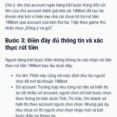
Chú ý: tên chủ account ngân hàng bắt buộc trùng đối với
tên của chủ account đánh giá nhà cái 188bet đã tạo tài
khoản nhé bởi vì hiện nay nhà cái chưa hỗ trợ rút tiền
188bet qua account của bên thứ ba. Tiếp theo game thủ
nhấn chọn „Đồng ý và gửi“.
Bước 3: Điền đầy đủ thông tin và xác
thực rút tiền
Người dùng bắt buộc điền những thông tin xác nhận rút tiền
theo rút tiền 188bet bao lâu dưới đây:
Họ tên: Phần này cũng sẽ mặc định như lúc người
chơi đã mở tài khoản 188bet.
Số account: Trường hợp như từng rút tiền sẽ hiển thị
lại rất nhiều số account, người chơi chỉ bắt buộc chọn
theo thông tin bên dưới Tỉnh, Thị trấn, Chi nhánh sẽ
hiển thị theo account người chơi chọn. Nhưng giả dụ
như chưa có thì người chơi chọn nhập mới và bắt
buộc điền lại thông tin.