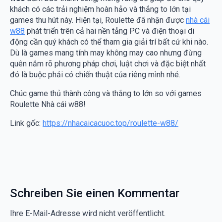
khách có các trải nghiệm hoàn hảo và thắng to lớn tại
games thu hút này. Hiện tại, Roulette đã nhận được
nhà cái
w88
phát triển trên cả hai nền tảng PC và điện thoại di
động cần quý khách có thể tham gia giải trí bất cứ khi nào.
Dù là games mang tính may không may cao nhưng đừng
quên nắm rõ phương pháp chơi, luật chơi và đặc biệt nhất
đó là buộc phải có chiến thuật của riêng mình nhé.
Chúc game thủ thành công và thắng to lớn so với games
Roulette Nhà cái w88!
Link gốc:
https://nhacaicacuoc.top/roulette-w88/
Schreiben Sie einen Kommentar
Ihre E-Mail-Adresse wird nicht veröffentlicht.