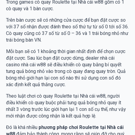
Trong games cò quay Roulette tại Nhà cái w88 gồm có 1
cò quay và 1 bàn cược.
Trên bàn cược sẽ có những cửa cược để bạn đặt cược so
với 37 số nhận được đánh theo số thứ tự từ số 0 tới số 36.
Cò quay cũng có 37 số từ số 0 – 36 và 1 trái bóng nhỏ như
trái bóng bàn VN.
Mỗi bạn sẽ có 1 khoảng thời gian nhất định để chọn cược
đặt cược. Sau lúc bạn đặt cược dừng, dealer nhà cái
casino nhà cái w88 sẽ điều khiển cò quay bằng bí quyết
tung quả bóng nhỏ vào trong cò quay đang quay tròn. Quả
bóng nhỏ giới hạn lại con số nào thì sử dụng con số đó
xác định kết quả thắng cược.
Theo luật chơi cò quay Roulette tại Nhà cái w88, người
điều khiển cò quay buộc phải tung quả bóng nhỏ quay ít
nhất 3 vòng trước lúc giới hạn lại 1 con số cụ thể, như vậy
mới nhận được công nhận là kết quả hợp lệ.
Đó là khá nhiều
phương pháp chơi Roulette tại Nhà cái
w88
đảm bảo thành công, mong rằng sẽ giúp đỡ cho quý