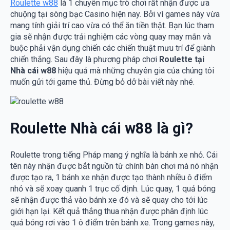
Roulette w88
là 1 chuyên mục trò chơi rất nhận được ưa
chuộng tại sòng bạc Casino hiện nay. Bởi vì games này vừa
mang tính giải trí cao vừa có thể ăn tiền thật. Bạn lúc tham
gia sẽ nhận được trải nghiệm các vòng quay may mắn và
buộc phải vận dụng chiến các chiến thuật mưu trí để giành
chiến thắng. Sau đây là phương pháp chơi
Roulette tại
Nhà cái w88
hiệu quả mà những chuyên gia của chúng tôi
muốn gửi tới game thủ. Đừng bỏ dở bài viết này nhé.
Roulette Nhà cái w88 là gì?
Roulette trong tiếng Pháp mang ý nghĩa là bánh xe nhỏ. Cái
tên này nhận được bắt nguồn từ chính bàn chơi mà nó nhận
được tạo ra, 1 bánh xe nhận được tạo thành nhiều ô điểm
nhỏ và sẽ xoay quanh 1 trục cố định. Lúc quay, 1 quả bóng
sẽ nhận được thả vào bánh xe đó và sẽ quay cho tới lúc
giới hạn lại. Kết quả thắng thua nhận được phân định lúc
quả bóng rơi vào 1 ô điểm trên bánh xe. Trong games này,