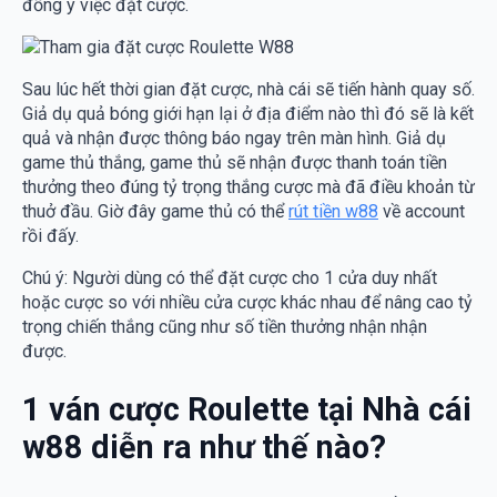
đồng ý việc đặt cược.
Sau lúc hết thời gian đặt cược, nhà cái sẽ tiến hành quay số.
Giả dụ quả bóng giới hạn lại ở địa điểm nào thì đó sẽ là kết
quả và nhận được thông báo ngay trên màn hình. Giả dụ
game thủ thắng, game thủ sẽ nhận được thanh toán tiền
thưởng theo đúng tỷ trọng thắng cược mà đã điều khoản từ
thuở đầu. Giờ đây game thủ có thể
rút tiền w88
về account
rồi đấy.
Chú ý: Người dùng có thể đặt cược cho 1 cửa duy nhất
hoặc cược so với nhiều cửa cược khác nhau để nâng cao tỷ
trọng chiến thắng cũng như số tiền thưởng nhận nhận
được.
1 ván cược Roulette tại Nhà cái
w88 diễn ra như thế nào?