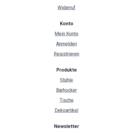
Widerruf
Konto
Mein Konto
Anmelden
Registrieren
Produkte
Stühle
Barhocker
Tische
Dekoartikel
Newsletter