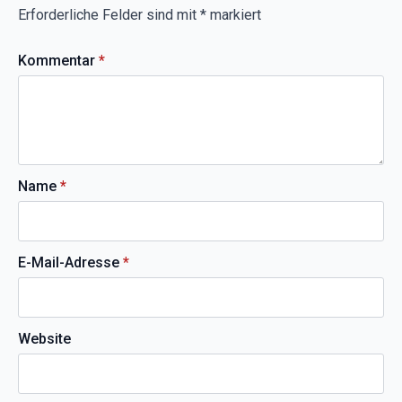
Erforderliche Felder sind mit
*
markiert
Kommentar
*
Name
*
E-Mail-Adresse
*
Website