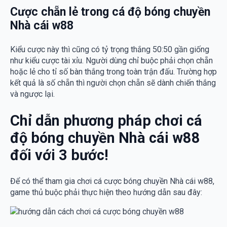
Cược chẵn lẻ trong cá độ bóng chuyền
Nhà cái w88
Kiểu cược này thì cũng có tỷ trọng thắng 50:50 gần giống
như kiểu cược tài xỉu. Người dùng chỉ buộc phải chọn chẵn
hoặc lẻ cho tỉ số bàn thắng trong toàn trận đấu. Trường hợp
kết quả là số chẵn thì người chọn chẵn sẽ dành chiến thắng
và ngược lại.
Chỉ dẫn phương pháp chơi cá
độ bóng chuyền Nhà cái w88
đối với 3 bước!
Để có thể tham gia chơi cá cược bóng chuyền Nhà cái w88,
game thủ buộc phải thực hiện theo hướng dẫn sau đây: