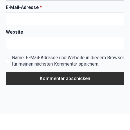
E-Mail-Adresse
*
Website
Name, E-Mail-Adresse und Website in diesem Browser
für meinen nächsten Kommentar speichern.