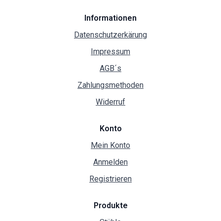
Informationen
Datenschutzerkärung
Impressum
AGB´s
Zahlungsmethoden
Widerruf
Konto
Mein Konto
Anmelden
Registrieren
Produkte