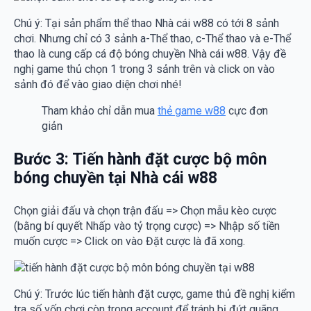
Chú ý: Tại sản phẩm thể thao Nhà cái w88 có tới 8 sảnh
chơi. Nhưng chỉ có 3 sảnh a-Thể thao, c-Thể thao và e-Thể
thao là cung cấp cá độ bóng chuyền Nhà cái w88. Vậy đề
nghị game thủ chọn 1 trong 3 sảnh trên và click on vào
sảnh đó để vào giao diện chơi nhé!
Tham khảo chỉ dẫn mua
thẻ game w88
cực đơn
giản
Bước 3: Tiến hành đặt cược bộ môn
bóng chuyền tại Nhà cái w88
Chọn giải đấu và chọn trận đấu => Chọn mẫu kèo cược
(bằng bí quyết Nhấp vào tỷ trọng cược) => Nhập số tiền
muốn cược => Click on vào Đặt cược là đã xong.
Chú ý: Trước lúc tiến hành đặt cược, game thủ đề nghị kiểm
tra số vốn chơi còn trong account để tránh bị đứt quãng