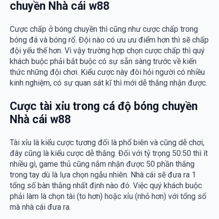
chuyền Nhà cái w88
Cược chấp ở bóng chuyền thì cũng như cược chấp trong
bóng đá và bóng rổ. Đội nào có ưu ưu điểm hơn thì sẽ chấp
đội yếu thế hơn. Vì vậy trường hợp chọn cược chấp thì quý
khách buộc phải bắt buộc có sự sẵn sàng trước về kiến
thức những đội chơi. Kiểu cược này đòi hỏi người có nhiều
kinh nghiệm, có sự quan sát kĩ thì mới dễ thắng nhận được.
Cược tài xỉu trong cá độ bóng chuyền
Nhà cái w88
Tài xỉu là kiểu cược tương đối là phổ biên và cũng dễ chơi,
đây cũng là kiểu cược dễ thắng. Đối với tỷ trọng 50:50 thì ít
nhiều gì, game thủ cũng nắm nhận được 50 phần thắng
trong tay dù là lựa chọn ngẫu nhiên. Nhà cái sẽ đưa ra 1
tổng số bàn thắng nhất định nào đó. Việc quý khách buộc
phải làm là chọn tài (to hơn) hoặc xỉu (nhỏ hơn) với tổng số
mà nhà cái đưa ra.