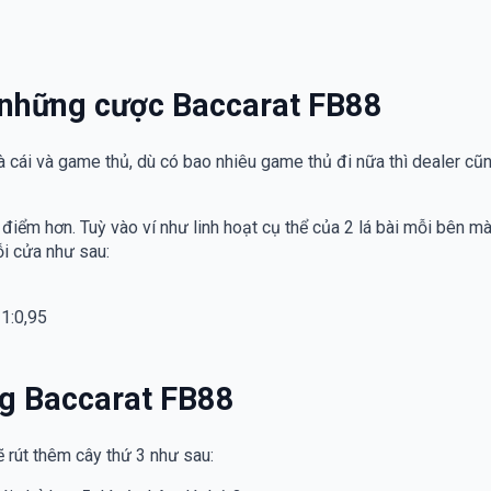
a những cược Baccarat FB88
à cái và game thủ, dù có bao nhiêu game thủ đi nữa thì dealer cũn
iểm hơn. Tuỳ vào ví như linh hoạt cụ thể của 2 lá bài mỗi bên mà
i cửa như sau:
 1:0,95
ong Baccarat FB88
 rút thêm cây thứ 3 như sau: