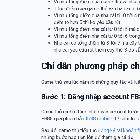
Ví như tổng điểm của game thủ và nhà cá
Tổng điểm của game thủ và nhà cái từ 6 t
Ví như tổng điểm của nhà cái từ 0 tới 4 m
đểm to hơn 5 thì ko yêu cầu rút.
Ví như tổng điểm nhà cái từ 0 tới 5 mà câ
Ví như tổng điểm nhà cái từ 0 tới 6 trong
Nhà cái có tổng điểm từ 3 tới 7 mà cây th
nhà cái yêu cầu rút thêm cây thứ 3 do v
Chỉ dẫn phương pháp chơ
Game thủ sau lúc nắm rõ những quy tắc và luậ
Bước 1: Đăng nhập account F
Game thủ muốn đăng nhập vào account trước hế
FB88 qua phiên bản
fb88 mobile
để chơi trò 
Sau đó, game thủ tiếp tục
đăng ký tài khoản 
những bước nạp tiền lên để tham gia cá độ.