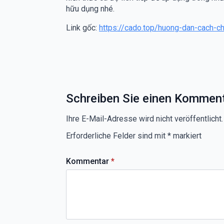
hữu dụng nhé.
Link gốc:
https://cado.top/huong-dan-cach-ch
Schreiben Sie einen Kommen
Ihre E-Mail-Adresse wird nicht veröffentlicht.
Erforderliche Felder sind mit
*
markiert
Kommentar
*