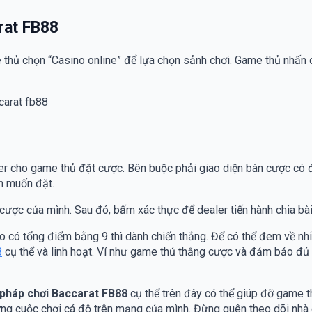
rat FB88
 thủ chọn “Casino online” để lựa chọn sảnh chơi. Game thủ nhấn
yer cho game thủ đặt cược. Bên buộc phải giao diện bàn cược có
h muốn đặt.
ược của mình. Sau đó, bấm xác thực để dealer tiến hành chia bà
ào có tổng điểm bằng 9 thì dành chiến thắng. Để có thể đem về n
8
cụ thể và linh hoạt. Ví như game thủ thắng cược và đảm bảo đủ 
pháp chơi Baccarat FB88
cụ thể trên đây có thể giúp đỡ game 
hững cuộc chơi cá độ trên mạng của mình. Đừng quên theo dõi nhà 