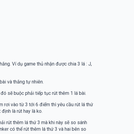
hắng. Ví dụ game thủ nhận được chia 3 lá : J,
ài và thắng tự nhiên.
đó sẽ buộc phải tiếp tục rút thêm 1 lá bài.
 rơi vào từ 3 tới 6 điểm thì yêu cầu rút lá thứ
định là rút hay là ko.
hải rút thêm lá thứ 3 mà khi này sẽ so sánh
nker có thể rút thêm lá thứ 3 và hai bên so