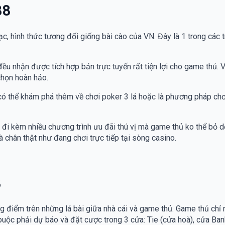
88
lạc, hình thức tương đối giống bài cào của VN. Đây là 1 trong các 
u nhận được tích hợp bản trực tuyến rất tiện lợi cho game thủ. 
 chọn hoàn hảo.
có thể khám phá thêm về chơi poker 3 lá hoặc là phương pháp ch
 đi kèm nhiều chương trình ưu đãi thú vị mà game thủ ko thể bỏ 
chân thật như đang chơi trực tiếp tại sòng casino.
8
g điểm trên những lá bài giữa nhà cái và game thủ. Game thủ chỉ n
uộc phải dự báo và đặt cược trong 3 cửa: Tie (cửa hoà), cửa Bank