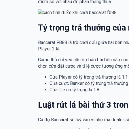
điểm so với nhau để phân thắng thua.
Tỷ trọng trả thưởng củ
Baccarat FB88 là trò chơi đấu giữa hai bên nh
Player 2 lá.
Game thủ chỉ yêu cầu dự báo bài bên nào cao đ
chọn cửa đặt cược và tỉ lệ cược tương ứng mỗ
Cửa Player có tỷ trọng trả thưởng là 1:1
Cửa cược Banker có tỷ trọng trả thưởng
Cửa Tie có tỷ trọng là 1:8
Luật rút lá bài thứ 3 tr
Cá độ Baccarat sẽ tuỳ vào ví như mà dealer sẽ