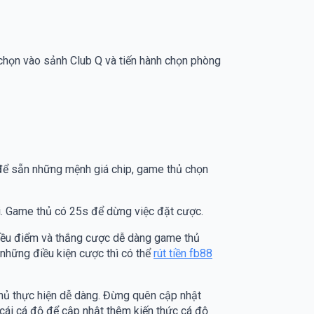
 chọn vào sảnh Club Q và tiến hành chọn phòng
 để sẵn những mệnh giá chip, game thủ chọn
i. Game thủ có 25s để dừng việc đặt cược.
hiều điểm và thắng cược dễ dàng game thủ
những điều kiện cược thì có thể
rút tiền fb88
thủ thực hiện dễ dàng. Đừng quên cập nhật
cái cá độ để cập nhật thêm kiến thức cá độ