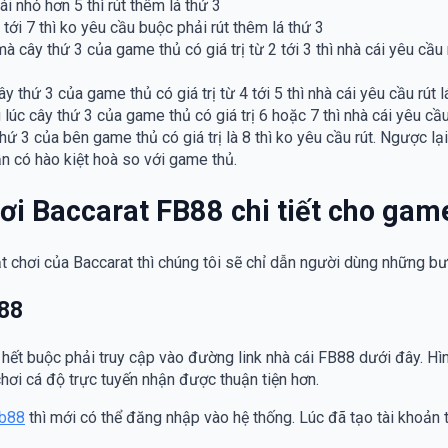
i nhỏ hơn 5 thì rút thêm lá thứ 3
ới 7 thì ko yêu cầu buộc phải rút thêm lá thứ 3
à cây thứ 3 của game thủ có giá trị từ 2 tới 3 thì nhà cái yêu cầu 
y thứ 3 của game thủ có giá trị từ 4 tới 5 thì nhà cái yêu cầu rút l
 lúc cây thứ 3 của game thủ có giá trị 6 hoặc 7 thì nhà cái yêu cầu 
ứ 3 của bên game thủ có giá trị là 8 thì ko yêu cầu rút. Ngược lại
ẫn có hào kiệt hoà so với game thủ.
i Baccarat FB88 chi tiết cho gam
t chơi của Baccarat thì chúng tôi sẽ chỉ dẫn người dùng những b
B88
t buộc phải truy cập vào đường link nhà cái FB88 dưới đây. Hình
chơi cá độ trực tuyến nhận được thuận tiện hơn.
fb88
thì mới có thể đăng nhập vào hệ thống. Lúc đã tạo tài khoản 