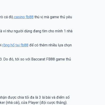
trò cá độ
casino fb88
thú vị mà game thủ yêu
Và ví như người dùng đang tìm cho mình 1 nhà
ơi
rồng hổ tại fb88
để có thêm nhiều lựa chọn
dở. Do đó, tới so với Baccarat FB88 game thủ
hận được chia tối đa là 3 lá bài và điểm số
er (nhà cái), cửa Player (đội cược thắng).