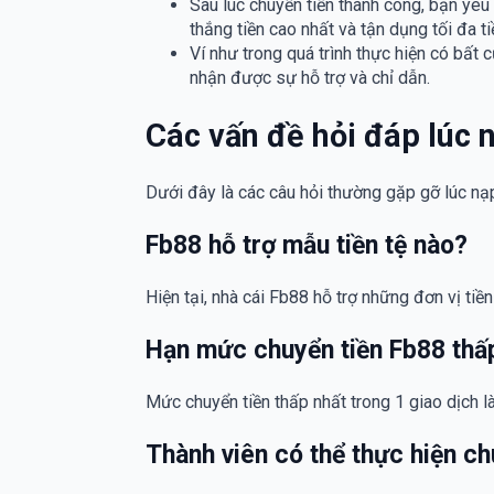
Sau lúc chuyển tiền thành công, bạn yê
thắng tiền cao nhất và tận dụng tối đa 
Ví như trong quá trình thực hiện có bất
nhận được sự hỗ trợ và chỉ dẫn.
Các vấn đề hỏi đáp lúc 
Dưới đây là các câu hỏi thường gặp gỡ lúc nạ
Fb88 hỗ trợ mẫu tiền tệ nào?
Hiện tại, nhà cái Fb88 hỗ trợ những đơn vị ti
Hạn mức chuyển tiền Fb88 thấp
Mức chuyển tiền thấp nhất trong 1 giao dịch l
Thành viên có thể thực hiện ch