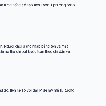
 của từng cổng để nạp tiền Fb88 1 phương pháp
ọn. Người chơi đăng nhập bằng tên và mật
Game thủ chỉ bắt buộc tuân theo chỉ dẫn và
u đó, liên hệ so với đại lý để lấy mã ID tương