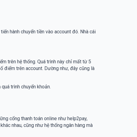
tiến hành chuyển tiền vào account đó. Nhà cái
ểm trên hệ thống. Quá trình này chỉ mất từ 5
số điểm trên account. Dường như, đây cũng là
 quá trình chuyển khoản.
ững cổng thanh toán online như help2pay,
p khác nhau, cũng như hệ thống ngân hàng mà