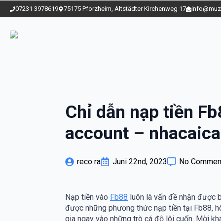
07231 3978619
75175 Pforzheim, Altstädter Kirchenweg 17
info@muz
Chỉ dẫn nạp tiền F
account – nhacaic
reco ra
Juni 22nd, 2023
No Commen
Nạp tiền vào
Fb88
luôn là vấn đề nhận được b
được những phương thức nạp tiền tại Fb88, h
gia ngay vào những trò cá độ lôi cuốn. Mời khá