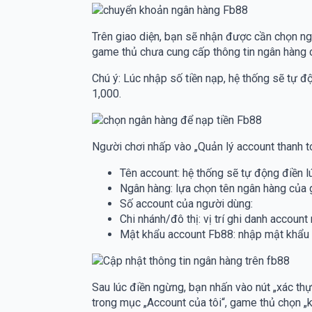
Trên giao diện, bạn sẽ nhận được cần chọn ng
game thủ chưa cung cấp thông tin ngân hàng củ
Chú ý: Lúc nhập số tiền nạp, hệ thống sẽ tự 
1,000.
Người chơi nhấp vào „Quản lý account thanh t
Tên account: hệ thống sẽ tự động điền 
Ngân hàng: lựa chọn tên ngân hàng của 
Số account của người dùng:
Chi nhánh/đô thị: vị trí ghi danh accoun
Mật khẩu account Fb88: nhập mật khẩu 
Sau lúc điền ngừng, bạn nhấn vào nút „xác th
trong mục „Account của tôi“, game thủ chọn „k