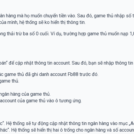
ân hàng mà họ muốn chuyển tiền vào. Sau đó, game thủ nhập số ti
a mình, hệ thống sẽ ko hiển thị thông tin.
động thải trừ ba số 0 cuối. Ví dụ, trường hợp game thủ muốn nạp 
oán“ để cập nhật thông tin account. Sau đó, bạn sẽ nhập thông ti
lúc game thủ đã ghi danh account Fb88 trước đó.
game thủ.
t ngân hàng của game thủ.
account của game thủ vào ô tương ứng.
ực“. Hệ thống sẽ tự động cập nhật thông tin ngân hàng vào mục „A
hác“. Hệ thống sẽ hiển thị hai ô trống cho ngân hàng và số accou