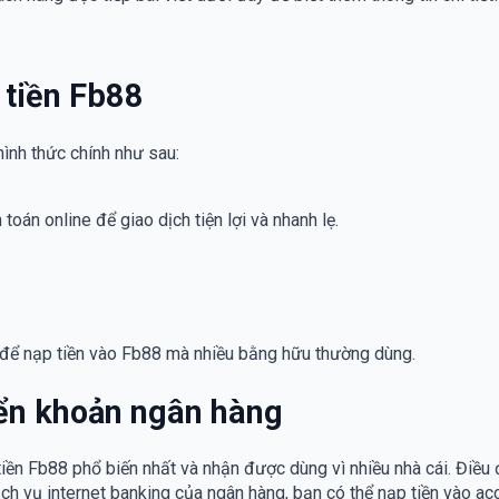
tiền Fb88
hình thức chính như sau:
oán online để giao dịch tiện lợi và nhanh lẹ.
n để nạp tiền vào Fb88 mà nhiều bằng hữu thường dùng.
ển khoản ngân hàng
n Fb88 phổ biến nhất và nhận được dùng vì nhiều nhà cái. Điều đặ
ch vụ internet banking của ngân hàng, bạn có thể nạp tiền vào a