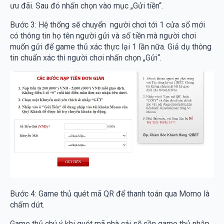
ưu đãi. Sau đó nhấn chọn vào mục „Gửi tiền“.
Bước 3: Hệ thống sẽ chuyển người chơi tới 1 cửa sổ mới
có thông tin họ tên người gửi và số tiền mà người chơi
muốn gửi để game thủ xác thực lại 1 lần nữa. Giả dụ thông
tin chuẩn xác thì người chơi nhấn chọn „Gửi“.
Bước 4: Game thủ quét mã QR để thanh toán qua Momo là
chấm dứt.
Game thủ chú ý khi quét mã nhà cái sẽ cần game thủ nhập