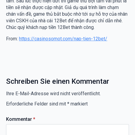
tâm. Sau lúc thực hiện dứt thì game thủ đợi tầm vài phút là
tiền sẽ nhận được cập nhật. Giả dụ quá trình làm chạm
chán vấn đề, game thủ bắt buộc nhờ tới sự hỗ trợ của nhân
viên CSKH của nhà cái 12Bet để nhận được chỉ dẫn nhé.
Chúc quý khách nạp tiền 12Bet thành công.
From:
https://casinosomot.com/nap-tien-12bet/
Schreiben Sie einen Kommentar
Ihre E-Mail-Adresse wird nicht veröffentlicht.
Erforderliche Felder sind mit
*
markiert
Kommentar
*