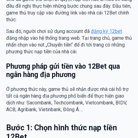
đều đề nghị thực hiện những bước chung sau đây. Đầu tiên,
game thủ truy cập vào đường link vào nhà cái 12Bet chính
thức:
Sau đó, người chơi sử dụng account đã
đăng ký 12bet
đăng nhập vào hệ thống trang web. Tại trang chủ, game thủ
nhấn chọn vào nút „Chuyển tiền“ để đi tới trang có những
phương thức nạp tiền của nhà cái.
Phương pháp gửi tiền vào 12Bet qua
ngân hàng địa phương
Ở phương thức này, game thủ sẽ nhận được nhà cái hỗ trợ
tất cả ngân hàng địa phương phổ biến để thực hiện giao
dịch như: Sacombank, Techcombank, Vietcombank, BIDV,
ACB, Agribank, Vietinbank, Đông Á….
Bước 1: Chọn hình thức nạp tiền
12Bet