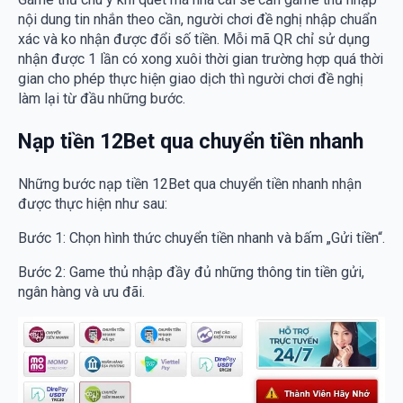
nội dung tin nhắn theo cần, người chơi đề nghị nhập chuẩn
xác và ko nhận được đổi số tiền. Mỗi mã QR chỉ sử dụng
nhận được 1 lần có xong xuôi thời gian trường hợp quá thời
gian cho phép thực hiện giao dịch thì người chơi đề nghị
làm lại từ đầu những bước.
Nạp tiền 12Bet qua chuyển tiền nhanh
Những bước nạp tiền 12Bet qua chuyển tiền nhanh nhận
được thực hiện như sau:
Bước 1: Chọn hình thức chuyển tiền nhanh và bấm „Gửi tiền“.
Bước 2: Game thủ nhập đầy đủ những thông tin tiền gửi,
ngân hàng và ưu đãi.