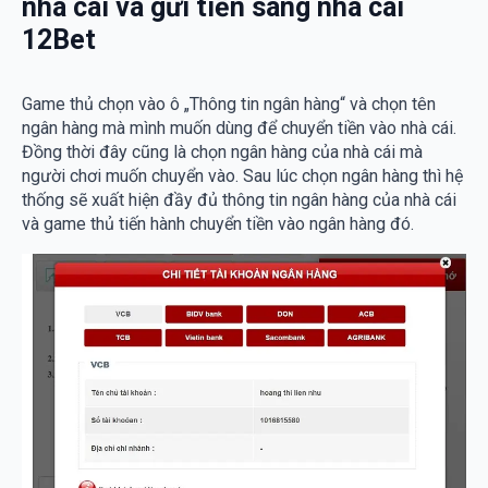
nhà cái và gửi tiền sang nhà cái
12Bet
Game thủ chọn vào ô „Thông tin ngân hàng“ và chọn tên
ngân hàng mà mình muốn dùng để chuyển tiền vào nhà cái.
Đồng thời đây cũng là chọn ngân hàng của nhà cái mà
người chơi muốn chuyển vào. Sau lúc chọn ngân hàng thì hệ
thống sẽ xuất hiện đầy đủ thông tin ngân hàng của nhà cái
và game thủ tiến hành chuyển tiền vào ngân hàng đó.