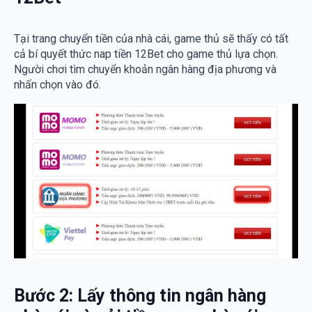
Tại trang chuyển tiền của nhà cái, game thủ sẽ thấy có tất
cả bí quyết thức nap tiền 12Bet cho game thủ lựa chọn.
Người chơi tìm chuyển khoản ngân hàng địa phương và
nhấn chọn vào đó.
Bước 2: Lấy thông tin ngân hàng