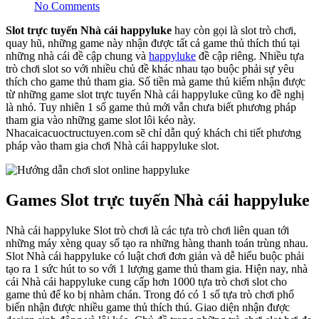
No Comments
Slot trực tuyến Nhà cái happyluke
hay còn gọi là slot trò chơi,
quay hũ, những game này nhận được tất cả game thủ thích thú tại
những nhà cái đề cập chung và
happyluke
đề cập riêng. Nhiều tựa
trò chơi slot so với nhiều chủ đề khác nhau tạo buộc phải sự yêu
thích cho game thủ tham gia. Số tiền mà game thủ kiếm nhận được
từ những game slot trực tuyến Nhà cái happyluke cũng ko đề nghị
là nhỏ. Tuy nhiên 1 số game thủ mới vẫn chưa biết phương pháp
tham gia vào những game slot lôi kéo này.
Nhacaicacuoctructuyen.com sẽ chỉ dẫn quý khách chi tiết phương
pháp vào tham gia chơi Nhà cái happyluke slot.
Games Slot trực tuyến Nhà cái happyluke
Nhà cái happyluke Slot trò chơi là các tựa trò chơi liên quan tới
những máy xèng quay số tạo ra những hàng thanh toán trùng nhau.
Slot Nhà cái happyluke có luật chơi đơn giản và dễ hiểu buộc phải
tạo ra 1 sức hút to so với 1 lượng game thủ tham gia. Hiện nay, nhà
cái Nhà cái happyluke cung cấp hơn 1000 tựa trò chơi slot cho
game thủ để ko bị nhàm chán. Trong đó có 1 số tựa trò chơi phổ
biến nhận được nhiều game thủ thích thú. Giao diện nhận được