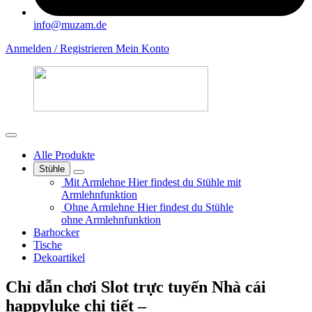
info@muzam.de
Anmelden / Registrieren
Mein Konto
Alle Produkte
Stühle
Mit Armlehne
Hier findest du Stühle mit
Armlehnfunktion
Ohne Armlehne
Hier findest du Stühle
ohne Armlehnfunktion
Barhocker
Tische
Dekoartikel
Chỉ dẫn chơi Slot trực tuyến Nhà cái
happyluke chi tiết –