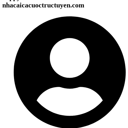
nhacaicacuoctructuyen.com