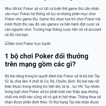
Như đã kể, Poker sẽ có tất cả biến thể game thủ cần nhấn
vào mục Poker, hệ thống sẽ lọc ra những phân mục chơi
Poker cho game thủ. Game thủ chọn tựa trò chơi Poker mà
mình thích thú sau đó vào games và tiến hành đặt cược và
căn nguyên chơi. Trường hợp thắng cược tiền sẽ về account
cá độ của bạn.
1 bộ chơi Poker đổi thưởng
trên mạng gồm các gì?
Bộ bài dùng trong bí quyết đánh bài Poker sẽ là bộ bài Tây
52 lá, chia làm 4 chất là Cơ, Rô, Chuồn, Bịch. Bộ bài này rất
thân thuộc trong những trò tiến lên, tá lả… tại VN. Tuy nhiên
trong luật chơi Poker sẽ ko phân biệt cao thấp qua những
chất mà chất nào cũng sẽ có giá trị hệt nhau. Thắng thua sẽ
nhận được phân định theo 10 thứ hạng Tay bài nhận được