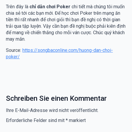
Trên đây là
chỉ dẫn chơi Poker
chi tiết mà chúng tôi muốn
chia sẻ tới các bạn mới. Để học chơi Poker trên mạng ăn
tiền thì rất nhanh để chơi giỏi thì bạn đề nghị có thời gian
trải qua tập luyện. Vậy cần bạn đề nghị buộc phải kiên định
để mang về chiến thắng cho mỗi ván cược. Chúc quý khách
may mắn.
Source:
https://songbaconline.com/huong-dan-choi-
poker/
Schreiben Sie einen Kommentar
Ihre E-Mail-Adresse wird nicht veröffentlicht.
Erforderliche Felder sind mit
*
markiert