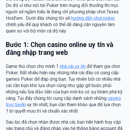
Do đó ví như nói tới Poker trên mạng đổi thưởng thì mọi
người sẽ ngầm hiểu là đang chỉ phương pháp chơi Texas
Hold’em. Dưới đây chúng tôi sẽ
hướng dẫn chơi poker
chính yếu để quý khách có thể dễ dàng căn nguyên làm
quen so với bộ môn cá độ này.
Bước 1: Chọn casino online uy tín và
đăng nhập trang web
Game thủ chọn cho mình 1
nhà cái uy tín
để tham gia chơi
Poker. Rất nhiều hiện này những nhà cái đều có cung cấp
games Poker để đáp ứng bạn. Tuy nhiên bởi có nhiều nhà
cái cần bạn khó lựa chọn cũng như gặp gỡ buộc phải
những nếu lừa đảo tiền của bạn mới ko có sự khám phá kỹ
càng. Tại đây chúng tôi cung cấp danh sách những
casino
trực tuyến
uy tín nhất, bạn cần tham khảo qua để lựa chọn
1 bí quyết mưu trí và chuẩn xác nhất.
Sau lúc đã chọn nhận được nhà cái, bạn tiến hành truy cập
vào trang chủ và đăng nhập vào hệ thống bằng account đã