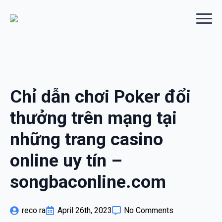
Chỉ dẫn chơi Poker đổi
thưởng trên mạng tại
những trang casino
online uy tín –
songbaconline.com
reco ra
April 26th, 2023
No Comments