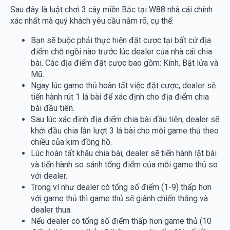
Sau đây là luật chơi 3 cây miền Bắc tại W88 nhà cái chính
xác nhất mà quý khách yêu cầu nắm rõ, cụ thể:
Bạn sẽ buộc phải thực hiện đặt cược tại bất cứ địa
điểm chỗ ngồi nào trước lúc dealer của nhà cái chia
bài. Các địa điểm đặt cược bao gồm: Kính, Bật lửa và
Mũ.
Ngay lúc game thủ hoàn tất việc đặt cược, dealer sẽ
tiến hành rút 1 lá bài để xác định cho địa điểm chia
bài đầu tiên.
Sau lúc xác định địa điểm chia bài đầu tiên, dealer sẽ
khởi đầu chia lần lượt 3 lá bài cho mỗi game thủ theo
chiều của kim đồng hồ.
Lúc hoàn tất khâu chia bài, dealer sẽ tiến hành lật bài
và tiến hành so sánh tổng điểm của mỗi game thủ so
với dealer.
Trong ví như dealer có tổng số điểm (1-9) thấp hơn
với game thủ thì game thủ sẽ giành chiến thắng và
dealer thua.
Nếu dealer có tổng số điểm thấp hơn game thủ (10