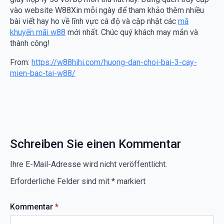
vào website W88Xin mỗi ngày để tham khảo thêm nhiều
bài viết hay ho về lĩnh vực cá độ và cập nhật các
mã
khuyến mãi w88
mới nhất. Chúc quý khách may mắn và
thành công!
From:
https://w88hihi.com/huong-dan-choi-bai-3-cay-
mien-bac-tai-w88/
Schreiben Sie einen Kommentar
Ihre E-Mail-Adresse wird nicht veröffentlicht.
Erforderliche Felder sind mit
*
markiert
Kommentar
*