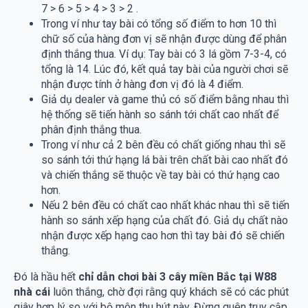
7 > 6 > 5 > 4 > 3 > 2 .
Trong ví như tay bài có tổng số điểm to hơn 10 thì
chữ số của hàng đơn vị sẽ nhận được dùng để phân
định thắng thua. Ví dụ: Tay bài có 3 lá gồm 7-3-4, có
tổng là 14. Lúc đó, kết quả tay bài của người chơi sẽ
nhận được tính ở hàng đơn vị đó là 4 điểm.
Giả dụ dealer và game thủ có số điểm bằng nhau thì
hệ thống sẽ tiến hành so sánh tới chất cao nhất để
phân định thắng thua.
Trong ví như cả 2 bên đều có chất giống nhau thì sẽ
so sánh tới thứ hạng lá bài trên chất bài cao nhất đó
và chiến thắng sẽ thuộc về tay bài có thứ hạng cao
hơn.
Nếu 2 bên đều có chất cao nhất khác nhau thì sẽ tiến
hành so sánh xếp hạng của chất đó. Giả dụ chất nào
nhận được xếp hạng cao hơn thì tay bài đó sẽ chiến
thắng.
Đó là hầu hết
chỉ dẫn chơi bài 3 cây miền Bắc tại W88
nhà cái
luôn thắng, chờ đợi rằng quý khách sẽ có các phút
giây hợp lý so với bộ môn thu hút này. Đừng quên truy cập