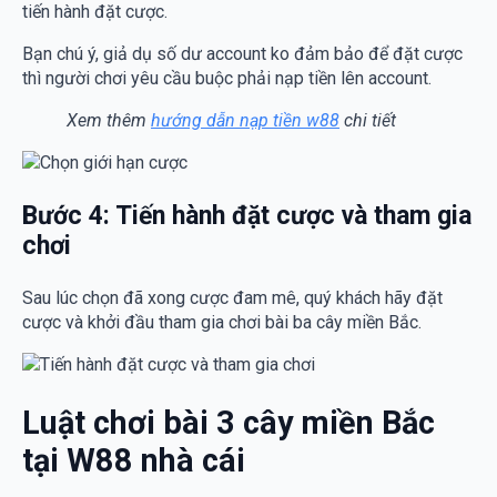
tiến hành đặt cược.
Bạn chú ý, giả dụ số dư account ko đảm bảo để đặt cược
thì người chơi yêu cầu buộc phải nạp tiền lên account.
Xem thêm
hướng dẫn nạp tiền w88
chi tiết
Bước 4: Tiến hành đặt cược và tham gia
chơi
Sau lúc chọn đã xong cược đam mê, quý khách hãy đặt
cược và khởi đầu tham gia chơi bài ba cây miền Bắc.
Luật chơi bài 3 cây miền Bắc
tại W88 nhà cái