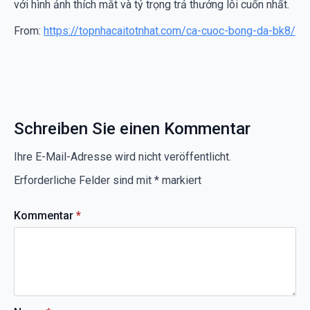
với hình ảnh thích mắt và tỷ trọng trả thưởng lôi cuốn nhất.
From:
https://topnhacaitotnhat.com/ca-cuoc-bong-da-bk8/
Schreiben Sie einen Kommentar
Ihre E-Mail-Adresse wird nicht veröffentlicht.
Erforderliche Felder sind mit
*
markiert
Kommentar
*