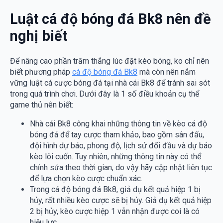
Luật cá độ bóng đá Bk8 nên đề
nghị biết
Để nâng cao phần trăm thắng lúc đặt kèo bóng, ko chỉ nên
biết phương pháp
cá độ bóng đá Bk8
mà còn nên nắm
vững luật cá cược bóng đá tại nhà cái Bk8 để tránh sai sót
trong quá trình chơi. Dưới đây là 1 số điều khoản cụ thể
game thủ nên biết:
Nhà cái Bk8 công khai những thông tin về kèo cá độ
bóng đá để tay cược tham khảo, bao gồm sân đấu,
đội hình dự báo, phong độ, lịch sử đối đầu và dự báo
kèo lôi cuốn. Tuy nhiên, những thông tin này có thể
chỉnh sửa theo thời gian, do vậy hãy cập nhật liên tục
để lựa chọn kèo cược chuẩn xác.
Trong cá độ bóng đá Bk8, giả dụ kết quả hiệp 1 bị
hủy, rất nhiều kèo cược sẽ bị hủy. Giả dụ kết quả hiệp
2 bị hủy, kèo cược hiệp 1 vẫn nhận được coi là có
hiệu lực.