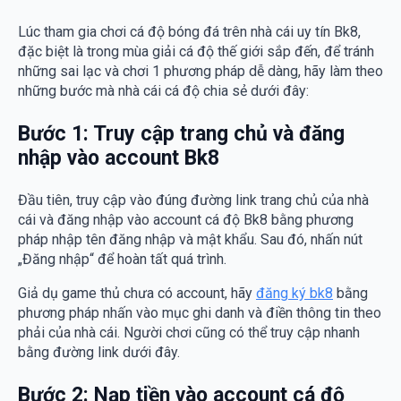
Lúc tham gia chơi cá độ bóng đá trên nhà cái uy tín Bk8,
đặc biệt là trong mùa giải cá độ thế giới sắp đến, để tránh
những sai lạc và chơi 1 phương pháp dễ dàng, hãy làm theo
những bước mà nhà cái cá độ chia sẻ dưới đây:
Bước 1: Truy cập trang chủ và đăng
nhập vào account Bk8
Đầu tiên, truy cập vào đúng đường link trang chủ của nhà
cái và đăng nhập vào account cá độ Bk8 bằng phương
pháp nhập tên đăng nhập và mật khẩu. Sau đó, nhấn nút
„Đăng nhập“ để hoàn tất quá trình.
Giả dụ game thủ chưa có account, hãy
đăng ký bk8
bằng
phương pháp nhấn vào mục ghi danh và điền thông tin theo
phải của nhà cái. Người chơi cũng có thể truy cập nhanh
bằng đường link dưới đây.
Bước 2: Nạp tiền vào account cá độ