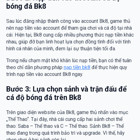
bóng đá Bk8
Sau lúc đăng nhập thành công vào account Bk8, game thủ
nên nạp tiền vào account để tham gia chơi và cá độ tại nhà
cái. Hiện tại, Bk8 cung cấp nhiều phương thức nạp tiền khác
nhau, giúp đỡ bạn linh hoạt lựa chọn đồng tình đối với tình
hình cá nhân của mình, đem lại sự thuận tiện tối đa.
Trong nếu chạm mặt khó khăn lúc nạp tiền, bạn có thể tuân
theo chỉ dẫn phương pháp
nạp tiền bk8
để thực hiện quy
trình nạp tiền vào account Bk8 ngay.
Bước 3: Lựa chọn sảnh và trận đấu để
cá độ bóng đá trên Bk8
Trên giao diện website của Bk8, game thủ nhấn vào mục
„Thể Thao“. Tại đây, nhà cái cung cấp hai sảnh chơi thể
thao: Saba – Thể thao và C – Thể thao. Sảnh Bk8 – Thể
thao đang trong quá trình bảo trì và upgrade. Vì thế, hãy
chọn chơi ở hai sảnh còn lại.