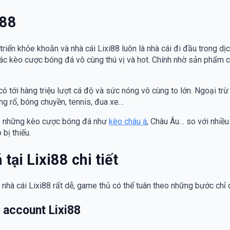
i88
triển khỏe khoắn và nhà cái Lixi88 luôn là nhà cái đi đầu trong 
i các kèo cược bóng đá vô cùng thú vị và hot. Chính nhờ sản phẩm
ó tới hàng triệu lượt cá độ và sức nóng vô cùng to lớn. Ngoại trừ
 rổ, bóng chuyền, tennis, đua xe…
đủ những kèo cược bóng đá như
kèo châu á
, Châu Âu… so với nhiều 
bị thiếu.
tại Lixi88 chi tiết
 nhà cái Lixi88 rất dễ, game thủ có thể tuân theo những bước chỉ
 account Lixi88