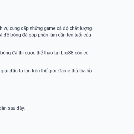
dịch vụ cung cấp những game cá độ chất lượng.
 cá độ bóng đá góp phần làm cần tên tuổi của
 bóng đá thì cược thể thao tại Lixi88 còn có
giải đấu to lớn trên thế giới. Game thủ tha hồ
 dẫn sau đây: