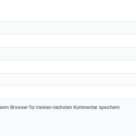
esem Browser für meinen nächsten Kommentar speichern.