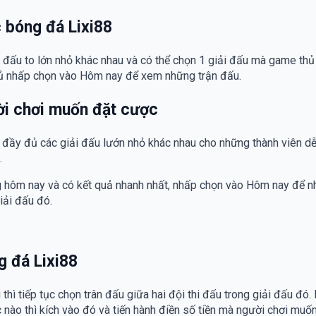
 bóng đá Lixi88
 đấu to lớn nhỏ khác nhau và có thể chọn 1 giải đấu mà game th
hủ nhấp chọn vào Hôm nay để xem những trận đấu.
ời chơi muốn đặt cược
đầy đủ các giải đấu lướn nhỏ khác nhau cho những thành viên dễ 
…
g hôm nay và có kết quả nhanh nhất, nhấp chọn vào Hôm nay để 
iải đấu đó.
g đá Lixi88
thì tiếp tục chọn trân đấu giữa hai đội thi đấu trong giải đấu đó
 nào thì kích vào đó và tiến hành điền số tiền mà người chơi muố