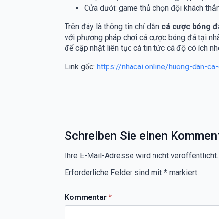
Cửa dưới: game thủ chọn đội khách thắn
Trên đây là thông tin chỉ dẫn
cá cược bóng đá
với phương pháp chơi cá cược bóng đá tại nhà
để cập nhật liên tục cá tin tức cá độ có ích nh
Link gốc:
https://nhacai.online/huong-dan-ca-
Schreiben Sie einen Kommen
Ihre E-Mail-Adresse wird nicht veröffentlicht.
Erforderliche Felder sind mit
*
markiert
Kommentar
*