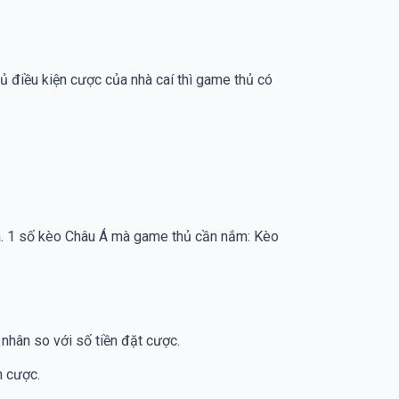
 điều kiện cược của nhà caí thì game thủ có
oà. 1 số kèo Châu Á mà game thủ cần nắm: Kèo
c nhân so với số tiền đặt cược.
n cược.