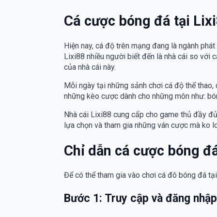
Cá cược bóng đá tại Lix
Hiện nay, cá độ trên mạng đang là ngành phát 
Lixi88 nhiều người biết đến là nhà cái so vớ
của nhà cái này.
Mỗi ngày tại những sảnh chơi cá độ thể thao, c
những kèo cược dành cho những môn như: bóng
Nhà cái Lixi88 cung cấp cho game thủ đầy 
lựa chọn và tham gia những ván cược mà ko lo 
Chỉ dẫn cá cược bóng đá 
Để có thể tham gia vào chơi cá đô bóng đá tại
Bước 1: Truy cập và đăng nhập