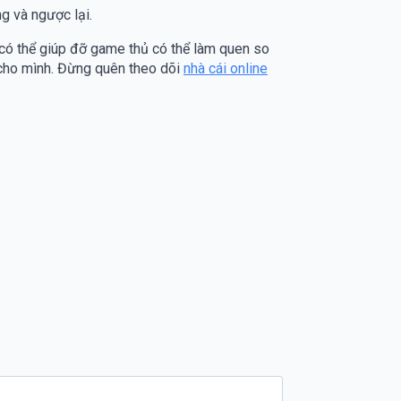
g và ngược lại.
có thể giúp đỡ game thủ có thể làm quen so
 cho mình. Đừng quên theo dõi
nhà cái online