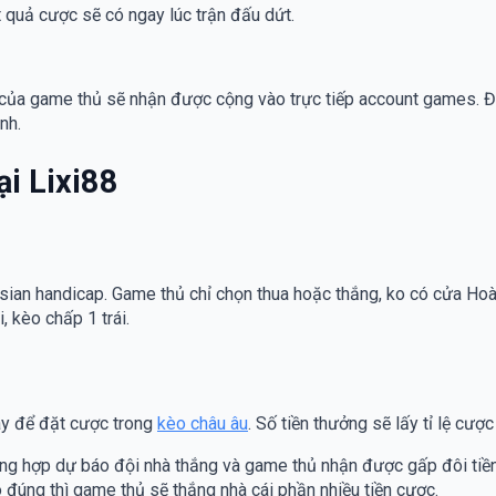
t quả cược sẽ có ngay lúc trận đấu dứt.
ủa game thủ sẽ nhận được cộng vào trực tiếp account games. Đủ
nh.
ại Lixi88
Asian handicap. Game thủ chỉ chọn thua hoặc thắng, ko có cửa H
, kèo chấp 1 trái.
ây để đặt cược trong
kèo châu âu
. Số tiền thưởng sẽ lấy tỉ lệ cượ
ờng hợp dự báo đội nhà thắng và game thủ nhận được gấp đôi tiề
đúng thì game thủ sẽ thắng nhà cái phần nhiều tiền cược.