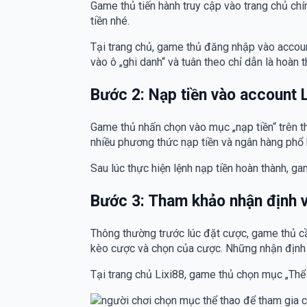
Game thủ tiến hành truy cập vào trang chủ chí
tiền nhé.
Tại trang chủ, game thủ đăng nhập vào acco
vào ô „ghi danh“ và tuân theo chỉ dẫn là hoàn t
Bước 2: Nạp tiền vào account 
Game thủ nhấn chọn vào mục „nạp tiền“ trên t
nhiều phương thức nạp tiền và ngân hàng phổ 
Sau lúc thực hiện lệnh nạp tiền hoàn thành, ga
Bước 3: Tham khảo nhận định v
Thông thường trước lúc đặt cược, game thủ cầ
kèo cược và chọn của cược. Những nhận định n
Tại trang chủ Lixi88, game thủ chọn mục „Thể