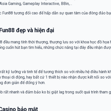
: Asia Gaming, Gameplay Interactive, BBin,…
 bạc Fun88 tương đối cao để hấp dẫn sự quan tâm của đông đảo b
Fun88 đẹp và hiện đại
 đều mang tính thời thượng, thượng lưu so với khoa học đồ họa hi
hống cuốn hút bạn tìm hiểu, những chức năng tại đây đều nhận đượ
t kỹ lưỡng và tinh tế để tương thích so với nhiều hệ điều hành kh
hoại di động, hay bất cứ 1 thiết bị nào nhận được kết nối so với 
ăng đơn giản để đống ý hơn.
b rất nhanh và đảm bảo ko bị giật lag trong suốt quá trình tham g
 Casino bảo mật