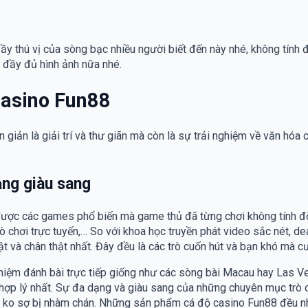
ầy thú vị của sòng bạc nhiều người biết đến này nhé, không tính đ
 đầy đủ hình ảnh nữa nhé.
Casino Fun88
 giản là giải trí và thư giãn mà còn là sự trải nghiệm về văn hóa 
ng giàu sang
ợc các games phổ biến mà game thủ đã từng chơi không tính đời thự
ò chơi trực tuyến,… So với khoa học truyền phát video sắc nét, d
ật và chân thật nhất. Đây đều là các trò cuốn hút và bạn khó mà c
iệm đánh bài trực tiếp giống như các sòng bài Macau hay Las Veg
n hợp lý nhất. Sự đa dạng và giàu sang của những chuyên mục trò 
à ko sợ bị nhàm chán. Những sản phẩm cá độ casino Fun88 đều 