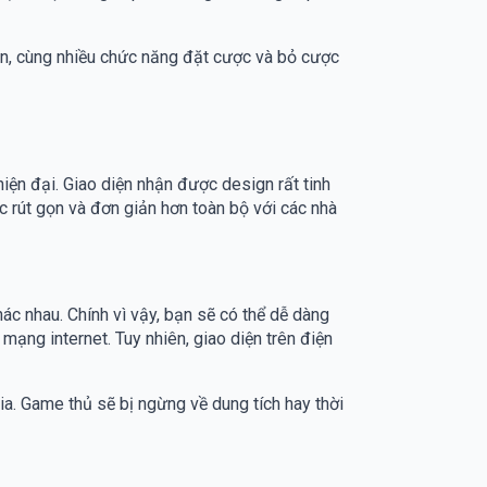
ạn, cùng nhiều chức năng đặt cược và bỏ cược
ện đại. Giao diện nhận được design rất tinh
c rút gọn và đơn giản hơn toàn bộ với các nhà
ác nhau. Chính vì vậy, bạn sẽ có thể dễ dàng
mạng internet. Tuy nhiên, giao diện trên điện
ia. Game thủ sẽ bị ngừng về dung tích hay thời