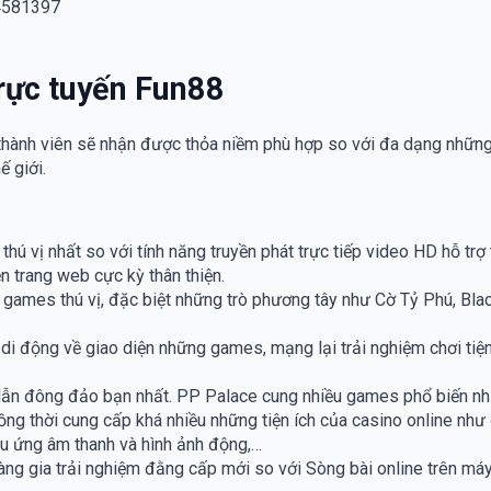
44581397
trực tuyến Fun88
 thành viên sẽ nhận được thỏa niềm phù hợp so với đa dạng những
ế giới.
thú vị nhất so với tính năng truyền phát trực tiếp video HD hỗ trợ
n trang web cực kỳ thân thiện.
 games thú vị, đặc biệt những trò phương tây như Cờ Tỷ Phú, Blac
di động về giao diện những games, mạng lại trải nghiệm chơi tiệ
ẫn đông đảo bạn nhất. PP Palace cung nhiều games phổ biến nhất
 đồng thời cung cấp khá nhiều những tiện ích của casino online nh
iệu ứng âm thanh và hình ảnh động,…
g gia trải nghiệm đằng cấp mới so với Sòng bài online trên máy 