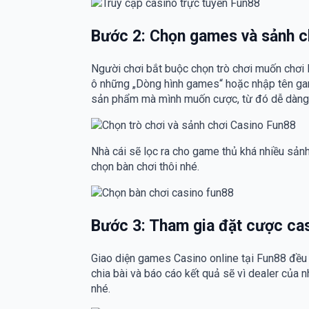
Bước 2: Chọn games và sảnh c
Người chơi bắt buộc chọn trò chơi muốn chơi P
ô những „Dòng hình games“ hoặc nhập tên ga
sản phẩm mà mình muốn cược, từ đó dễ dàng 
Nhà cái sẽ lọc ra cho game thủ khá nhiều sản
chọn bàn chơi thôi nhé.
Bước 3: Tham gia đặt cược ca
Giao diện games Casino online tại Fun88 đều r
chia bài và báo cáo kết quả sẽ vì dealer của 
nhé.