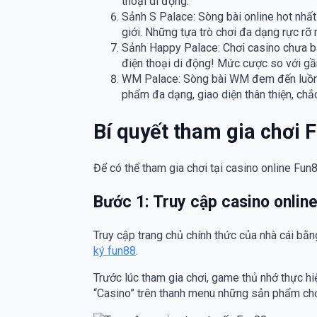
thoại di động.
Sảnh S Palace​: Sòng bài online hot nh
giới. Những tựa trò chơi đa dạng rực rỡ 
Sảnh Happy Palace: Chơi casino chưa bao
điện thoại di động! Mức cược so với gầ
WM Palace: Sòng bài WM đem đến luồng gi
phẩm đa dạng, giao diện thân thiện, chắ
Bí quyết tham gia chơi 
Để có thể tham gia chơi tại casino online Fun
Bước 1: Truy cập casino onlin
Truy cập trang chủ chính thức của nhà cái bằ
ký fun88
.
Trước lúc tham gia chơi, game thủ nhớ thực hi
“Casino” trên thanh menu những sản phẩm chơi