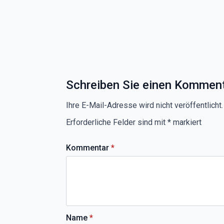
Schreiben Sie einen Kommen
Ihre E-Mail-Adresse wird nicht veröffentlicht.
Erforderliche Felder sind mit
*
markiert
Kommentar
*
Name
*