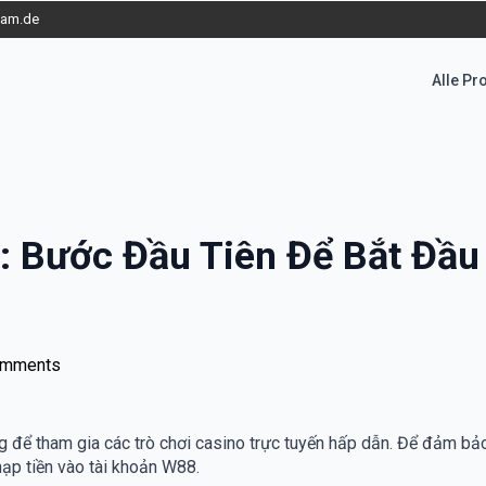
am.de
Alle Pr
 Bước Đầu Tiên Để Bắt Đầu
omments
 để tham gia các trò chơi casino trực tuyến hấp dẫn. Để đảm bảo 
ạp tiền vào tài khoản W88.