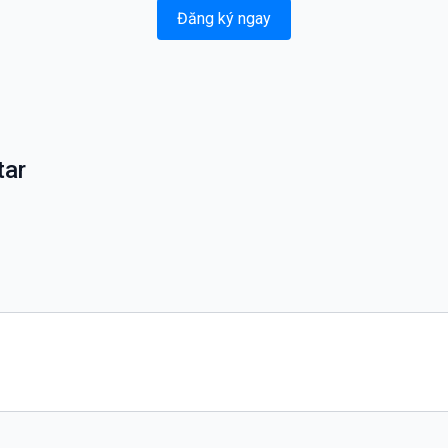
Đăng ký ngay
tar