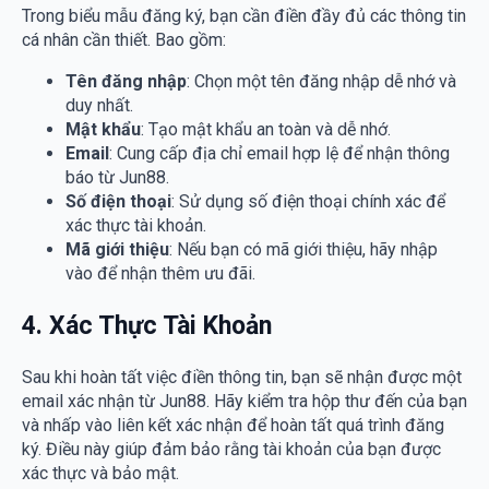
Trong biểu mẫu đăng ký, bạn cần điền đầy đủ các thông tin
cá nhân cần thiết. Bao gồm:
Tên đăng nhập
: Chọn một tên đăng nhập dễ nhớ và
duy nhất.
Mật khẩu
: Tạo mật khẩu an toàn và dễ nhớ.
Email
: Cung cấp địa chỉ email hợp lệ để nhận thông
báo từ Jun88.
Số điện thoại
: Sử dụng số điện thoại chính xác để
xác thực tài khoản.
Mã giới thiệu
: Nếu bạn có mã giới thiệu, hãy nhập
vào để nhận thêm ưu đãi.
4. Xác Thực Tài Khoản
Sau khi hoàn tất việc điền thông tin, bạn sẽ nhận được một
email xác nhận từ Jun88. Hãy kiểm tra hộp thư đến của bạn
và nhấp vào liên kết xác nhận để hoàn tất quá trình đăng
ký. Điều này giúp đảm bảo rằng tài khoản của bạn được
xác thực và bảo mật.