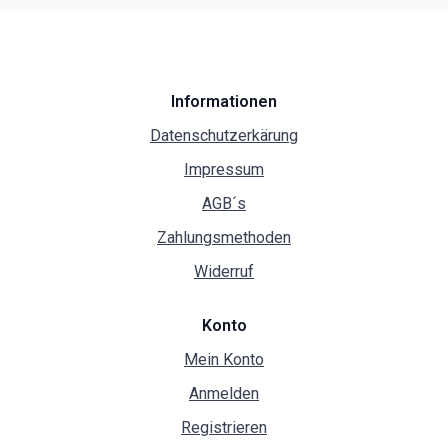
Informationen
Datenschutzerkärung
Impressum
AGB´s
Zahlungsmethoden
Widerruf
Konto
Mein Konto
Anmelden
Registrieren