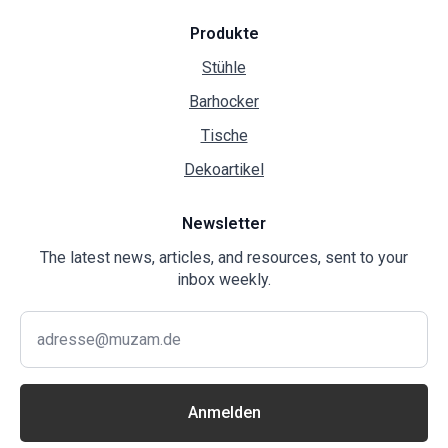
Produkte
Stühle
Barhocker
Tische
Dekoartikel
Newsletter
The latest news, articles, and resources, sent to your
inbox weekly.
Anmelden