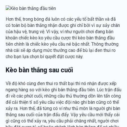
Hơn thế, trong bóng đá luôn có các yếu tố bất thần và đã
có toàn bộ bàn thắng nhận được ghi chỉ bởi vì sự sảy chân
của hậu vệ, trung vệ. Vì vậy, ví như người chơi đang băn
khoăn chiếc kèo ko yêu cầu cược thì kèo bàn thắng đầu
tiên chính là chiếc kèo yêu cầu né bậc nhất. Thông thường
nhà cái sẽ áp dụng mức thưởng cao để bù lại đen thui ro
cho bạn lựa chọn bí quyết đặt cược này.
Kèo bàn thắng sau cuối
Về độ khó cùng đen thui ro thất bại thì nó nhận được xếp
ngang hàng so với kèo ghi bàn thắng đầu tiên. Lúc trận đấu
đi về các phút cuối, những cầu thủ thường dồn lên tấn công
để cải thiện tỉ số yêu cầu việc đội nào ghi bàn cũng có thể
xảy ra. Hơn thế, đã từng có ví như thủ môn là người ghi bàn
thắng sau cuối của trận đấu đấy. Vậy yêu cầu mới thấy cái
gì cũng có thể xảy ra, yêu cầu phải chăng nhất, người chơi