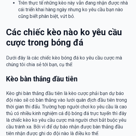
Trên thực tế những kèo này vẫn đang nhận được nhà
cái triển khai hàng ngày nhưng ko yêu cầu bạn nào
cũng biết phân biệt, vứt bỏ.
Các chiếc kèo nào ko yêu cầu
cược trong bóng đá
Dưới đây là các chiếc kèo bóng đá ko yêu cầu cược mà
chúng tôi chia sẻ tới bạn, cụ thể:
Kèo bàn thắng đầu tiên
Kèo ghi bàn thắng đầu tiên là kèo cược phải bạn dự báo
đội nào sẽ có bàn thắng vào lưới quân địch đầu tiên trong
thời gian thi đấu. Trường hợp người chơi ko yêu cầu là cao
thủ có nhiều kinh nghiệm cá độ bóng đá trực tuyến thì đây
là chiếc kèo ko yêu cầu cược mà người chơi bắt buộc yêu
cầu tránh xa. Bởi vì để dự báo nhận được bàn thắng đầu
tiên nhận được ghi do đội nào là điều ko thể.