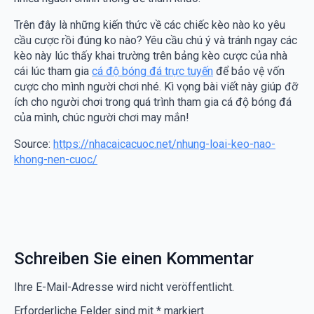
Trên đây là những kiến thức về các chiếc kèo nào ko yêu
cầu cược rồi đúng ko nào? Yêu cầu chú ý và tránh ngay các
kèo này lúc thấy khai trường trên bảng kèo cược của nhà
cái lúc tham gia
cá độ bóng đá trực tuyến
để bảo vệ vốn
cược cho mình người chơi nhé. Kì vọng bài viết này giúp đỡ
ích cho người chơi trong quá trình tham gia cá độ bóng đá
của mình, chúc người chơi may mắn!
Source:
https://nhacaicacuoc.net/nhung-loai-keo-nao-
khong-nen-cuoc/
Schreiben Sie einen Kommentar
Ihre E-Mail-Adresse wird nicht veröffentlicht.
Erforderliche Felder sind mit
*
markiert