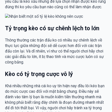
yêu cầu là kèo xấu nhưng để lựa chọn nhận được kèo rung
đúng thì ko yêu cầu bạn nào cũng có thể làm nhận được.
Tỷ trọng kèo có sự chênh lệch to lớn
Thông thường các trận đấu ko có nhiều sự chênh lệch về
thực lực giữa những đội sẽ dễ cược hơn đối với các trận
đấu còn lại. Và dĩ nhiên, ví như có thể người chơi hãy chơi
các giải đấu to lớn, ít bị thao tính và mức cược luôn có sự
công bằng.
Kèo có tỷ trọng cược vô lý
Khá nhiều những nhà cái ko uy tín hiện nay đều lôi kéo bạn
do mức cược cao đối với mặt bằng chung. Điều này sẽ
đánh vào tâm lý bạn là muốn kiếm tiền thưởng nhanh mà
không phải biết rằng đây chính là đoạn đường nhanh nhất
để đi tới thất bại. Vì vậy, người chơi hãy tránh xa tỷ trọng