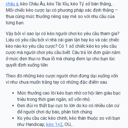
châu á
, kèo Châu Âu, kèo Tài Xỉu, kèo Tỷ số bàn thắng,…
Mỗi chiếc kèo cược lại có phương pháp xác định thắng –
thua cùng mức thưởng riêng say mê so với nhu cầu của
từng bạn.
Vậy bởi vì sao lại có kèo người chơi ko yêu cầu tham gia?
Liệu có yêu cầu bởi vì nhà cái gian lận hay ko và các chiếc
kèo nào ko yêu cầu cược? Có 1 số chiếc kèo ko yêu cầu
cược mà người chơi yêu cầu biết. Câu trả lời đơn giản nằm
ở mức đen thui ro thua lỗ mà chúng đem lại cho bạn lúc
quyết định xuống tiền.
Theo đó những kèo cược người chơi đừng dại xuống vốn
ví như chưa muốn trắng tay có những đặc điểm sau:
Mức thưởng cao lôi kéo bạn nhờ cơ hội làm giàu bạc
triệu trong thời gian ngắn, số vốn nhỏ.
Đen đủi ro thất bại cực to lớn do ko có nhiều căn cứ
để người chơi dự báo, phân tích chúng.
Ko yêu cầu các kèo chính, kèo thân thuộc so với bạn
như Handicap,
kèo 1×2
, OU,…